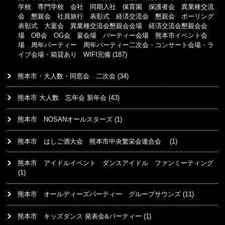
学校 専門学校 会社 同期入社 保育園 保護者会 異業種交流
会 懇親会 社員旅行 表彰式 経済交流会 懇親会 ボーリング
表彰式 大宴会 異業種交流会懇親会会場 経済交流会懇親会会
場 OB会 OG会 宴会場 パーティー会場 熊本市イベント会
場 周年パーティー 周年パーティー二次会・コンサート会場・ラ
イブ会場・箱貸あり WIFI完備
(187)
熊本市・大人数・同窓会 二次会
(34)
熊本市 大人数 忘年会 新年会
(43)
熊本市 NOSANオールスターズ
(1)
熊本市 はしご酒大会 熊本市中央繁栄会連合会
(1)
熊本市 アイドルイベント ダンスアイドル ファンミーティング
(1)
熊本市 オールディーズパーティー グループサウンズ
(11)
熊本市 キッズダンス 発表会&パーティー
(1)