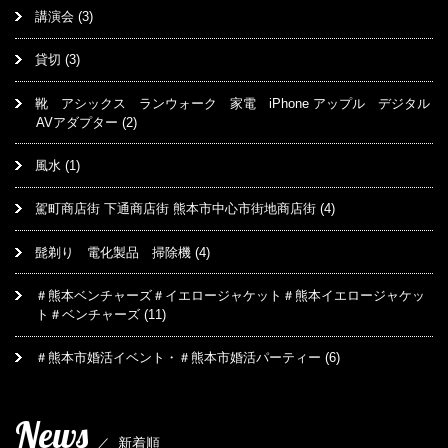
講演会
(3)
貸切
(3)
靴 アシックス ランウォーク 家電 iPhone アップル デジタル
AVアダプター
(2)
風水
(1)
駕町商店街 下通商店街 熊本市中心市街地商店街
(4)
髭剃り 電化製品 掃除機
(4)
＃熊本ベンチャーズ＃イエロージャケット＃熊本イエロージャケッ
ト＃ベンチャーズ
(11)
＃熊本市婚活イベント・＃熊本市婚活パーティー
(6)
News
／
新着順