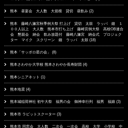
熊本 昼宴会 大人数 大規模 貸切 昼飲み
(2)
熊本 藤崎八旛宮秋季例大祭 打上げ 貸切 太鼓 ラッパ 鐘 １
００人以上 大人数 熊本市打ち上げ 藤崎宮例大祭 高校OB連合
会 懇親会 納会 飲み放題付 藤崎八旛宮 納会式 プロジェク
ター マイク スクリーン 鐘 ラッパ 太鼓
(18)
熊本「サッポロ星の会」
(8)
熊本さわやか大学校 熊本さわやか長寿財団
(4)
熊本シニアネット
(1)
熊本地震
(4)
熊本城稲荷神社 初午大祭 福男の会 御神幸行列 福男 福娘
(3)
熊本市 ラビットスクーター
(3)
熊本市 同窓会 大人数 二次会 一次会 高校 大学 小学校 中