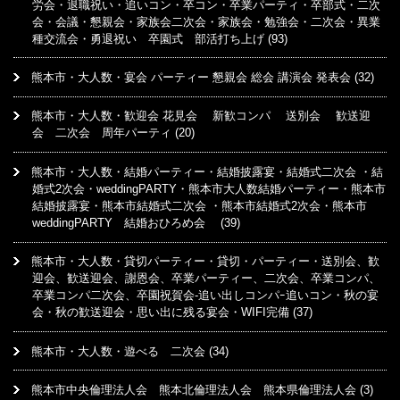
労会・退職祝い・追いコン・卒コン・卒業パーティ・卒部式・二次
会・会議・懇親会・家族会二次会・家族会・勉強会・二次会・異業
種交流会・勇退祝い 卒園式 部活打ち上げ
(93)
熊本市・大人数・宴会 パーティー 懇親会 総会 講演会 発表会
(32)
熊本市・大人数・歓迎会 花見会 新歓コンパ 送別会 歓送迎
会 二次会 周年パーティ
(20)
熊本市・大人数・結婚パーティー・結婚披露宴・結婚式二次会 ・結
婚式2次会・weddingPARTY・熊本市大人数結婚パーティー・熊本市
結婚披露宴・熊本市結婚式二次会 ・熊本市結婚式2次会・熊本市
weddingPARTY 結婚おひろめ会
(39)
熊本市・大人数・貸切パーティー・貸切・パーティー・送別会、歓
迎会、歓送迎会、謝恩会、卒業パーティー、二次会、卒業コンパ、
卒業コンパ二次会、卒園祝賀会-追い出しコンパｰ追いコン・秋の宴
会・秋の歓送迎会・思い出に残る宴会・WIFI完備
(37)
熊本市・大人数・遊べる 二次会
(34)
熊本市中央倫理法人会 熊本北倫理法人会 熊本県倫理法人会
(3)