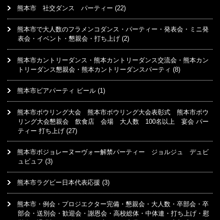
熊本市 社交ダンス パーティー
(22)
熊本市で大人数のフラメンコダンス・パーティー・発表会・ミニ発
表会・イベント・懇親会・打ち上げ
(2)
熊本市カントリーダンス・熊本カントリーダンス交流会・熊本カン
トリーダンス懇親会・熊本カントリーダンスパーティ
(8)
熊本市ビアパーティ ビール
(1)
熊本市ボウリング大会 熊本市ボウリング大会表彰式 熊本市ボウ
リング大会懇親会 飲食店 会場 大人数 100名以上 宴会 パー
ティー 打ち上げ
(27)
熊本市ボジョレーヌーヴォー解禁パーティー ジョルジュ デュビ
ュビュフ
(3)
熊本市ラグビー日本代表応援
(3)
熊本市・例会・プロジエクター完備・懇親会・大人数・卒部会・卒
部会・送別会・歓迎会・謝恩会・高校総体・中体連・打ち上げ・慰