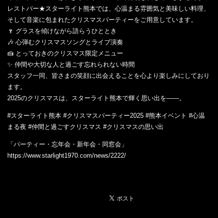
レストバー★スターライト熊本では、心温まる雰囲気と美味しい料理、
そして音楽に包まれたクリスマスパーティーをご用意しています。
🍷 グラスを傾けながら語らうひととき
🎶 心弾むクリスマスソングとライブ演奏
🍰 とっておきのクリスマス限定メニュー
✨ 仲間や大切な人と過ごす忘れられない時間
スタッフ一同、皆さまの笑顔に出会えることを心より楽しみにしており
ます。
2025のクリスマスは、スターライト熊本で輝く思い出を――。
#スターライト熊本 #クリスマスパーティー2025 #熊本イベント #心温
まる夜 #仲間と過ごすクリスマス #クリスマスの思い出
「パーティー・忘年会・新年会・同窓会」
https://www.starlight1970.com/news/2222/