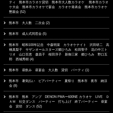
ティ 熊本市カラオケ貸切 熊本市大人数カラオケ 熊本市カラオ
ケ大会 熊本市カラオケで宴会 カラオケ発表会 熊本市カラオケ
懇親会
(52)
熊本市 大人数 二次会
(2)
熊本市 成人式同窓会
(5)
熊本市 昭和100年記念 中森明菜 カラオケナイト 沢田研二 高
橋真梨子 サザンオールスターズ郷ひろみ 松田聖子 花の中三ト
リオ 山口百恵 森昌子 桜田淳子 新御三家 郷ひろみ 野口五
郎 西城秀樹
(4)
熊本市 昼飲み 昼宴会 大人数 貸切 パーティ
(1)
熊本市 暑気払い ビアパーティー 夏祭り 熊本市 夜市 納涼
会
(8)
熊本市 熊本 アンプ DENON PMAー600NE カラオケ LIVE Ｄ
ＡＭ 社交ダンス パーティー 打ち上げ 終了パーティー 昼宴
会 貸切 ダンス
(52)