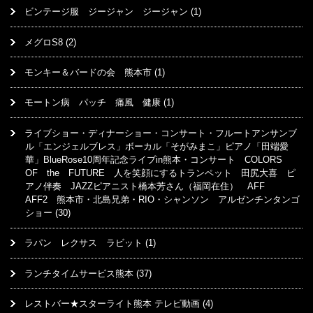
ビンテージ服 ジージャン ジージャン
(1)
メグロS8
(2)
モンキー＆バードの会 熊本市
(1)
モートン病 パッチ 痛風 健康
(1)
ライブショー・ディナーショー・コンサート・フルートアンサンブ
ル「エンジェルブレス」ボーカル「そがみまこ」ピアノ「田端愛
華」BlueRose10周年記念ライブin熊本・コンサート COLORS
OF the FUTURE 人を笑顔にするトランペット 田尻大喜 ピ
アノ伴奏 JAZZピアニスト橋本芳さん（福岡在住） AFF
AFF2 熊本市・北島兄弟・RIO・シャンソン アルゼンチンタンゴ
ショー
(30)
ラパン レクサス ラビット
(1)
ランチタイムサービス熊本
(37)
レストバー★スターライト熊本 テレビ動画
(4)