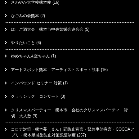
さわやか大学校熊本校
(16)
なごみの会熊本
(2)
はしご酒大会 熊本市中央繁栄会連合会
(5)
やりたいこと
(6)
ゆめちゃん&空ちゃん
(1)
アートスポット熊本 アーティストスポット熊本
(16)
インバウンド セミナー 対策
(1)
クラッシック コンサート
(3)
クリスマスパーティー 熊本市 会社のクリスマスパーティ 貸
切 大人数
(9)
コロナ対策・熊本蔓［まん］延防止宣言・緊急事態宣言・COCOAア
プリ・熊本県感染防止対策認証制度
(257)