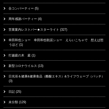
合コンパーティー
(5)
周年感謝パーティー
(4)
営業案内レストバー★スターライト
(327)
幸田和也ショー 幸田和也歌謡ショー えらいこちゃで 想えば想
うほど
(1)
打越庭の木 庭
(1)
新型コロナウイルス
(13)
日光浴＆健康&健康食品（酪酸エキス）&ライフウェーブ（パッチ）
(3)
日記
(25)
未分類
(129)