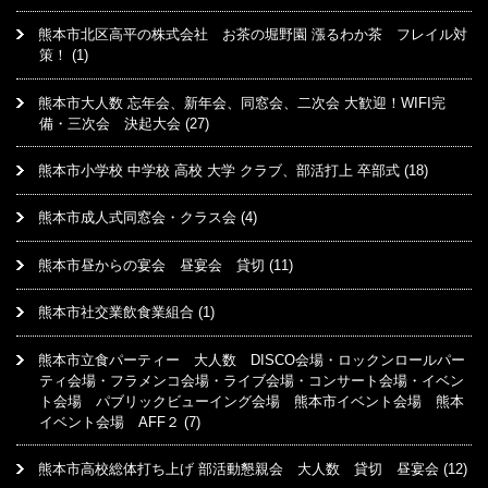
熊本市北区高平の株式会社 お茶の堀野園 漲るわか茶 フレイル対
策！
(1)
熊本市大人数 忘年会、新年会、同窓会、二次会 大歓迎！WIFI完
備・三次会 決起大会
(27)
熊本市小学校 中学校 高校 大学 クラブ、部活打上 卒部式
(18)
熊本市成人式同窓会・クラス会
(4)
熊本市昼からの宴会 昼宴会 貸切
(11)
熊本市社交業飲食業組合
(1)
熊本市立食パーティー 大人数 DISCO会場・ロックンロールパー
ティ会場・フラメンコ会場・ライブ会場・コンサート会場・イベン
ト会場 パブリックビューイング会場 熊本市イベント会場 熊本
イベント会場 AFF２
(7)
熊本市高校総体打ち上げ 部活動懇親会 大人数 貸切 昼宴会
(12)