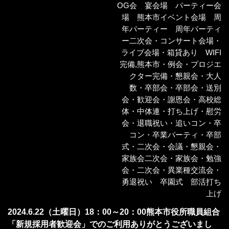
OG会 宴会場 パーティー会
場 熊本市イベント会場 周
年パーティー 周年パーティ
ー二次会・コンサート会場・
ライブ会場・箱貸あり WIFI
完備
,
熊本市・例会・プロジエ
クター完備・懇親会・大人
数・卒部会・卒部会・送別
会・歓迎会・謝恩会・高校総
体・中体連・打ち上げ・慰労
会・退職祝い・追いコン・卒
コン・卒業パーティ・卒部
式・二次会・会議・懇親会・
家族会二次会・家族会・勉強
会・二次会・異業種交流会・
勇退祝い 卒園式 部活打ち
上げ
2024.6.22（土曜日）18：00～20：00熊本市役所職員組合
「新規採用者歓迎会」でのご利用ありがとうございまし