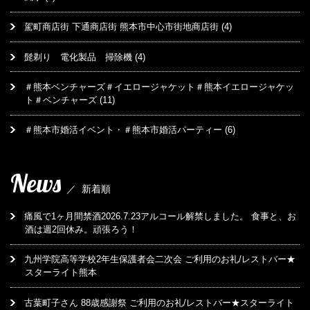
駕町商店街 下通商店街 熊本市中心市街地商店街
(4)
髭剃り 電化製品 掃除機
(4)
＃熊本ベンチャーズ＃イエロージャケット＃熊本イエロージャケッ
ト＃ベンチャーズ
(11)
＃熊本市婚活イベント・＃熊本市婚活パーティー
(6)
News
／
新着順
痛風で1ヶ月間禁酒2026.7.23アルコール解禁しました。 食事と、お
酒は週2回休み。頑張ろう！
九州学院高等学校2年生保護者会二次会 ご利用のお礼/レストバー★
スターライト熊本
古葉町子さん 88歳感謝祭 ご利用のお礼/レストバー★スターライト