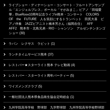
ライブショー・ディナーショー・コンサート・フルートアンサンブ
ル「エンジェルブレス」ボーカル「そがみまこ」ピアノ「田端愛
華」BlueRose10周年記念ライブin熊本・コンサート COLORS
OF the FUTURE 人を笑顔にするトランペット 田尻大喜 ピ
アノ伴奏 JAZZピアニスト橋本芳さん（福岡在住） AFF
AFF2 熊本市・北島兄弟・RIO・シャンソン アルゼンチンタンゴ
ショー
(30)
ラパン レクサス ラビット
(1)
ランチタイムサービス熊本
(37)
レストバー★スターライト熊本 テレビ動画
(4)
レストバー・スターライト周年パーティー
(5)
ワイズメンズクラブ
(5)
一般社団法人熊本県食品衛生協会定時総会
(1)
九州学院高等学校 野球部 九学野球部 九州学院高等学校野球部