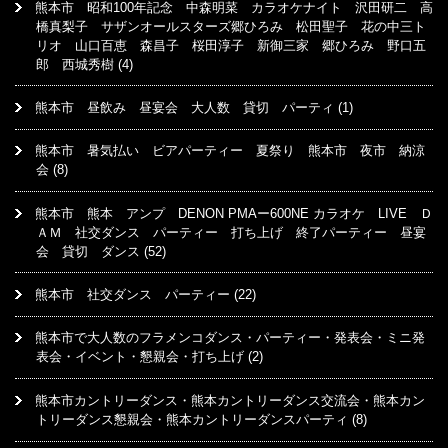
熊本市 昭和100年記念 中森明菜 カラオケナイト 沢田研二 高
橋真梨子 サザンオールスターズ郷ひろみ 松田聖子 花の中三ト
リオ 山口百恵 森昌子 桜田淳子 新御三家 郷ひろみ 野口五
郎 西城秀樹
(4)
熊本市 昼飲み 昼宴会 大人数 貸切 パーティ
(1)
熊本市 暑気払い ビアパーティー 夏祭り 熊本市 夜市 納涼
会
(8)
熊本市 熊本 アンプ DENON PMAー600NE カラオケ LIVE Ｄ
ＡＭ 社交ダンス パーティー 打ち上げ 終了パーティー 昼宴
会 貸切 ダンス
(52)
熊本市 社交ダンス パーティー
(22)
熊本市で大人数のフラメンコダンス・パーティー・発表会・ミニ発
表会・イベント・懇親会・打ち上げ
(2)
熊本市カントリーダンス・熊本カントリーダンス交流会・熊本カン
トリーダンス懇親会・熊本カントリーダンスパーティ
(8)