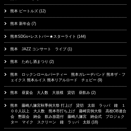
熊本 ビートルズ
(12)
熊本 新年会
(7)
熊本SDGs+レストバー★スターライト
(144)
熊本 JAZZ コンサート ライブ
(1)
熊本 ためし酒まつり
(2)
熊本 ロックンロールパーティー 熊本ガレーヂバンド 熊本ザ・フ
ェイクス 熊本ルイス 熊本リアルロード チェビー
(9)
熊本 昼宴会 大人数 大規模 貸切 昼飲み
(2)
熊本 藤崎八旛宮秋季例大祭 打上げ 貸切 太鼓 ラッパ 鐘 １
００人以上 大人数 熊本市打ち上げ 藤崎宮例大祭 高校OB連合
会 懇親会 納会 飲み放題付 藤崎八旛宮 納会式 プロジェク
ター マイク スクリーン 鐘 ラッパ 太鼓
(18)