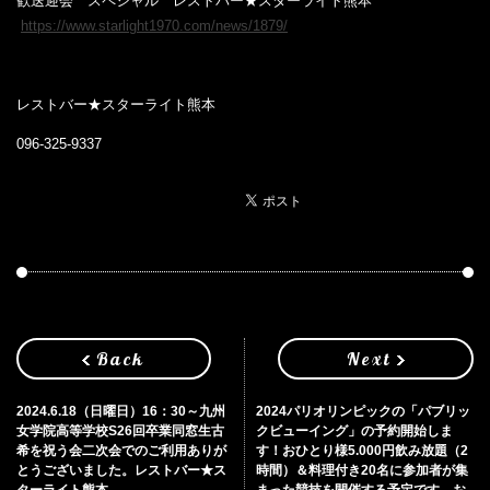
歓送迎会 スペシャル レストバー★スターライト熊本
https://www.starlight1970.com/news/1879/
レストバー★スターライト熊本
096-325-9337
Back
Next
2024.6.18（日曜日）16：30～九州
2024パリオリンピックの「パブリッ
女学院高等学校S26回卒業同窓生古
クビューイング」の予約開始しま
希を祝う会二次会でのご利用ありが
す！おひとり様5.000円飲み放題（2
とうございました。レストバー★ス
時間）＆料理付き20名に参加者が集
ターライト熊本
まった競技を開催する予定です。お