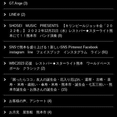
GT.Ange
(3)
LINE＠
(2)
SHOSEI MUSIC PRESENTS 【キリンビールジョッキ会「２０
２２冬」】 ２０２２年12月21日（水）レストバー★スターライト熊
本にて！！熊本市 バンド演奏
(8)
SNSで熊本を盛り上げる！新しいSNS Pinterest Facebook
instagram line フェイスブック インスタグラム ライン
(91)
WBC2023 応援 レストバー★スターライト熊本 ワールドベース
ボール クラシック
(2)
「困ったらココ」友人の誕生会・厄入り厄ばれ・ 還暦・ 古稀・ 喜
寿・ 米寿・歳祝い・傘寿・米寿・熊本市・誕生会・七五三祝い・熊
本市誕生会・お孫さんの誕生会・
(15)
お客様の声、アンケート
(4)
お月見 屋形船 熊本市
(4)