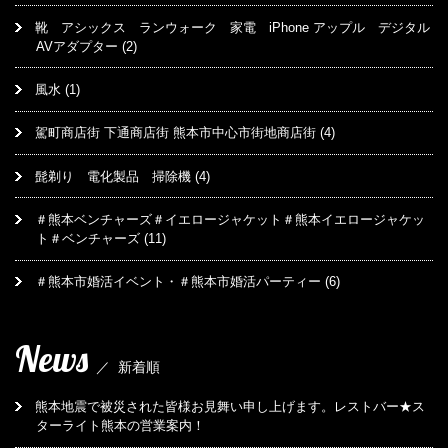
靴 アシックス ランウォーク 家電 iPhone アップル デジタル
AVアダプター
(2)
風水
(1)
駕町商店街 下通商店街 熊本市中心市街地商店街
(4)
髭剃り 電化製品 掃除機
(4)
＃熊本ベンチャーズ＃イエロージャケット＃熊本イエロージャケッ
ト＃ベンチャーズ
(11)
＃熊本市婚活イベント・＃熊本市婚活パーティー
(6)
News
／
新着順
熊本地震で被災された皆様お見舞い申し上げます。レストバー★ス
ターライト熊本の営業案内！