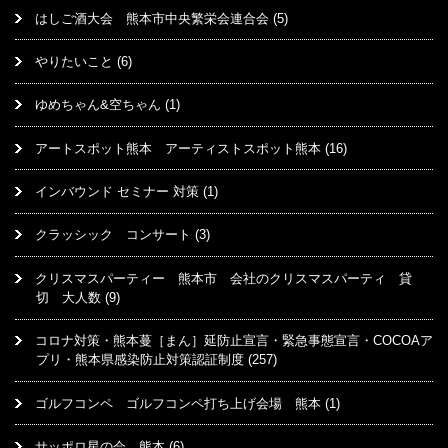
はしご酒大会 熊本市中央繁栄会連合会
(5)
やりたいこと
(6)
ゆめちゃん&空ちゃん
(1)
アートスポット熊本 アーティストスポット熊本
(16)
インバウンド セミナー 対策
(1)
クラッシック コンサート
(3)
クリスマスパーティー 熊本市 会社のクリスマスパーティ 貸
切 大人数
(9)
コロナ対策・熊本蔓［まん］延防止宣言・緊急事態宣言・COCOAア
プリ・熊本県感染防止対策認証制度
(257)
ゴルフコンペ ゴルフコンペ打ち上げ会場 熊本
(1)
サッポロ星の会 熊本
(6)