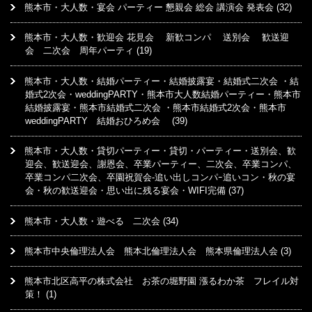
熊本市・大人数・宴会 パーティー 懇親会 総会 講演会 発表会
(32)
熊本市・大人数・歓迎会 花見会 新歓コンパ 送別会 歓送迎
会 二次会 周年パーティ
(19)
熊本市・大人数・結婚パーティー・結婚披露宴・結婚式二次会 ・結
婚式2次会・weddingPARTY・熊本市大人数結婚パーティー・熊本市
結婚披露宴・熊本市結婚式二次会 ・熊本市結婚式2次会・熊本市
weddingPARTY 結婚おひろめ会
(39)
熊本市・大人数・貸切パーティー・貸切・パーティー・送別会、歓
迎会、歓送迎会、謝恩会、卒業パーティー、二次会、卒業コンパ、
卒業コンパ二次会、卒園祝賀会-追い出しコンパｰ追いコン・秋の宴
会・秋の歓送迎会・思い出に残る宴会・WIFI完備
(37)
熊本市・大人数・遊べる 二次会
(34)
熊本市中央倫理法人会 熊本北倫理法人会 熊本県倫理法人会
(3)
熊本市北区高平の株式会社 お茶の堀野園 漲るわか茶 フレイル対
策！
(1)