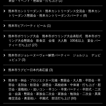
表会・イベント・懇親会・打ち上げ
(2)
熊本市カントリーダンス・熊本カントリーダンス交流会・熊本カン
トリーダンス懇親会・熊本カントリーダンスパーティ
(8)
熊本市ビアパーティ ビール
(1)
熊本市ボウリング大会 熊本市ボウリング大会表彰式 熊本市ボウ
リング大会懇親会 飲食店 会場 大人数 100名以上 宴会 パー
ティー 打ち上げ
(27)
熊本市ボジョレーヌーヴォー解禁パーティー ジョルジュ デュビ
ュビュフ
(3)
熊本市ラグビー日本代表応援
(3)
熊本市・例会・プロジエクター完備・懇親会・大人数・卒部会・卒
部会・送別会・歓迎会・謝恩会・高校総体・中体連・打ち上げ・慰
労会・退職祝い・追いコン・卒コン・卒業パーティ・卒部式・二次
会・会議・懇親会・家族会二次会・家族会・勉強会・二次会・異業
種交流会・勇退祝い 卒園式 部活打ち上げ
(93)