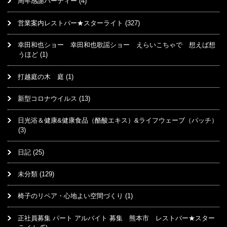
周年感謝パーティー
(4)
営業案内レストバー★スターライト
(327)
幸田和也ショー 幸田和也歌謡ショー えらいこちゃで 想えば想
うほど
(1)
打越庭の木 庭
(1)
新型コロナウイルス
(13)
日光浴＆健康&健康食品（酪酸エキス）&ライフウェーブ（パッチ）
(3)
日記
(25)
未分類
(129)
椅子のリペア・心地よい空間づくり
(1)
正社員募集 パート アルバイト 募集 熊本市 レストバー★スター