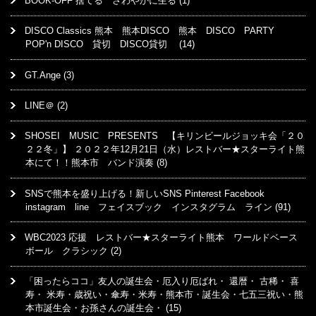
BOOK-OFF 捨てる さわやかに生る
(1)
DISCO Classics 熊本 熊本DISCO 熊本 DISCO PARTY
POP'n DISCO 貸切 DISCO貸切
(14)
GT.Ange
(3)
LINE＠
(2)
SHOSEI MUSIC PRESENTS 【キリンビールジョッキ会「２０
２２冬」】 ２０２２年12月21日（水）レストバー★スターライト熊
本にて！！熊本市 バンド演奏
(8)
SNSで熊本を盛り上げる！新しいSNS Pinterest Facebook
instagram line フェイスブック インスタグラム ライン
(91)
WBC2023 応援 レストバー★スターライト熊本 ワールドベース
ボール クラシック
(2)
「困ったらココ」友人の誕生会・厄入り厄ばれ・ 還暦・ 古稀・ 喜
寿・ 米寿・歳祝い・傘寿・米寿・熊本市・誕生会・七五三祝い・熊
本市誕生会・お孫さんの誕生会・
(15)