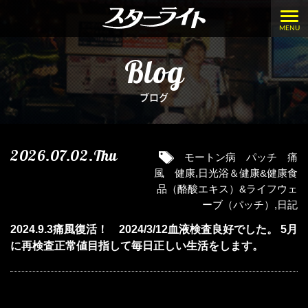
MENU
Blog
ブログ
2026.07.02.Thu
モートン病 パッチ 痛
風 健康
,
日光浴＆健康&健康食
品（酪酸エキス）&ライフウェ
ーブ（パッチ）
,
日記
2024.9.3痛風復活！ 2024/3/12血液検査良好でした。 5月
に再検査正常値目指して毎日正しい生活をします。