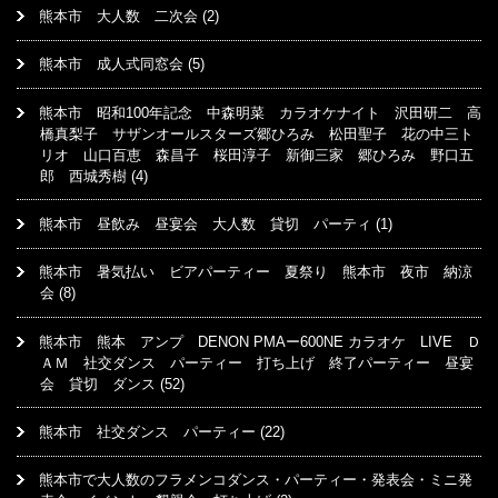
熊本市 大人数 二次会
(2)
熊本市 成人式同窓会
(5)
熊本市 昭和100年記念 中森明菜 カラオケナイト 沢田研二 高
橋真梨子 サザンオールスターズ郷ひろみ 松田聖子 花の中三ト
リオ 山口百恵 森昌子 桜田淳子 新御三家 郷ひろみ 野口五
郎 西城秀樹
(4)
熊本市 昼飲み 昼宴会 大人数 貸切 パーティ
(1)
熊本市 暑気払い ビアパーティー 夏祭り 熊本市 夜市 納涼
会
(8)
熊本市 熊本 アンプ DENON PMAー600NE カラオケ LIVE Ｄ
ＡＭ 社交ダンス パーティー 打ち上げ 終了パーティー 昼宴
会 貸切 ダンス
(52)
熊本市 社交ダンス パーティー
(22)
熊本市で大人数のフラメンコダンス・パーティー・発表会・ミニ発