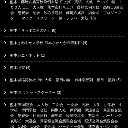
熊本 藤崎八旛宮秋季例大祭 打上げ 貸切 太鼓 ラッパ 鐘 １
００人以上 大人数 熊本市打ち上げ 藤崎宮例大祭 高校OB連合
会 懇親会 納会 飲み放題付 藤崎八旛宮 納会式 プロジェク
ター マイク スクリーン 鐘 ラッパ 太鼓
(18)
熊本「サッポロ星の会」
(8)
熊本さわやか大学校 熊本さわやか長寿財団
(4)
熊本シニアネット
(1)
熊本地震
(4)
熊本城稲荷神社 初午大祭 福男の会 御神幸行列 福男 福娘
(3)
熊本市 ラビットスクーター
(3)
熊本市 同窓会 大人数 二次会 一次会 高校 大学 小学校 中
学校 専門学校 会社 同期入社 保育園 保護者会 異業種交流
会 懇親会 社員旅行 表彰式 経済交流会 懇親会 ボーリング
表彰式 大宴会 異業種交流会懇親会会場 経済交流会懇親会会
場 OB会 OG会 宴会場 パーティー会場 熊本市イベント会