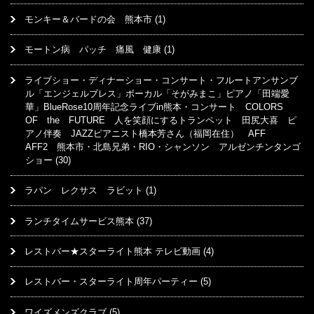
モンキー＆バードの会 熊本市
(1)
モートン病 パッチ 痛風 健康
(1)
ライブショー・ディナーショー・コンサート・フルートアンサンブ
ル「エンジェルブレス」ボーカル「そがみまこ」ピアノ「田端愛
華」BlueRose10周年記念ライブin熊本・コンサート COLORS
OF the FUTURE 人を笑顔にするトランペット 田尻大喜 ピ
アノ伴奏 JAZZピアニスト橋本芳さん（福岡在住） AFF
AFF2 熊本市・北島兄弟・RIO・シャンソン アルゼンチンタンゴ
ショー
(30)
ラパン レクサス ラビット
(1)
ランチタイムサービス熊本
(37)
レストバー★スターライト熊本 テレビ動画
(4)
レストバー・スターライト周年パーティー
(5)
ワイズメンズクラブ
(5)