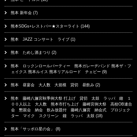
熊本 新年会
(7)
熊本SDGs+レストバー★スターライト
(144)
熊本 JAZZ コンサート ライブ
(1)
熊本 ためし酒まつり
(2)
熊本 ロックンロールパーティー 熊本ガレーヂバンド 熊本ザ・フ
ェイクス 熊本ルイス 熊本リアルロード チェビー
(9)
熊本 昼宴会 大人数 大規模 貸切 昼飲み
(2)
熊本 藤崎八旛宮秋季例大祭 打上げ 貸切 太鼓 ラッパ 鐘 １
００人以上 大人数 熊本市打ち上げ 藤崎宮例大祭 高校OB連合
会 懇親会 納会 飲み放題付 藤崎八旛宮 納会式 プロジェク
ター マイク スクリーン 鐘 ラッパ 太鼓
(18)
熊本「サッポロ星の会」
(8)