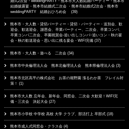
婚式2次会・weddingPARTY・熊本市大人数結婚パーティー・熊本市
結婚披露宴・熊本市結婚式二次会 ・熊本市結婚式2次会・熊本市
weddingPARTY 結婚おひろめ会
(39)
熊本市・大人数・貸切パーティー・貸切・パーティー・送別会、歓
迎会、歓送迎会、謝恩会、卒業パーティー、二次会、卒業コンパ、
卒業コンパ二次会、卒園祝賀会-追い出しコンパｰ追いコン・秋の宴
会・秋の歓送迎会・思い出に残る宴会・WIFI完備
(37)
熊本市・大人数・遊べる 二次会
(34)
熊本市中央倫理法人会 熊本北倫理法人会 熊本県倫理法人会
(3)
熊本市北区高平の株式会社 お茶の堀野園 漲るわか茶 フレイル対
策！
(1)
熊本市大人数 忘年会、新年会、同窓会、二次会 大歓迎！WIFI完
備・三次会 決起大会
(27)
熊本市小学校 中学校 高校 大学 クラブ、部活打上 卒部式
(18)
熊本市成人式同窓会・クラス会
(4)