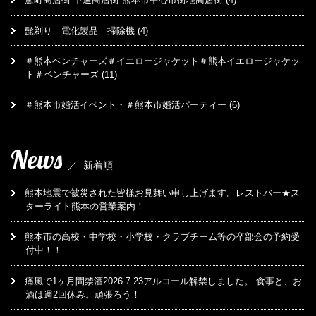
髭剃り 電化製品 掃除機
(4)
＃熊本ベンチャーズ＃イエロージャケット＃熊本イエロージャケッ
ト＃ベンチャーズ
(11)
＃熊本市婚活イベント・＃熊本市婚活パーティー
(6)
News
／
新着順
熊本地震で被災された皆様お見舞い申し上げます。レストバー★ス
ターライト熊本の営業案内！
熊本市の高校・中学校・小学校・クラブチーム等の卒部会の予約受
付中！！
痛風で1ヶ月間禁酒2026.7.23アルコール解禁しました。 食事と、お
酒は週2回休み。頑張ろう！