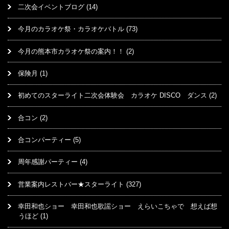
二次会イベントブログ
(14)
今月のカラオケ祭・カラオケバトル
(73)
今月の熊本市カラオケ祭の案内！！
(2)
保険月
(1)
初めてのスターライト二次会体験会 カラオケ DISCO ダンス
(2)
合コン
(2)
合コンパーティー
(5)
周年感謝パーティー
(4)
営業案内レストバー★スターライト
(327)
幸田和也ショー 幸田和也歌謡ショー えらいこちゃで 想えば想
うほど
(1)