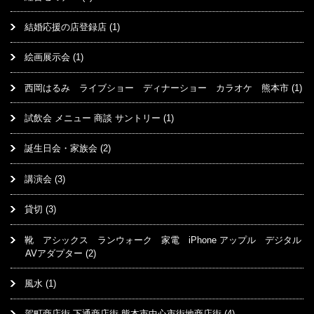
結婚応援の店登録店
(1)
絵画展示会
(1)
西岡はるみ ライブショー ディナーショー カラオケ 熊本市
(1)
試飲会 メニュー 商談 サントリー
(1)
誕生日会・家族会
(2)
講演会
(3)
貸切
(3)
靴 アシックス ランウォーク 家電 iPhone アップル デジタル
AVアダプター
(2)
風水
(1)
駕町商店街 下通商店街 熊本市中心市街地商店街
(4)