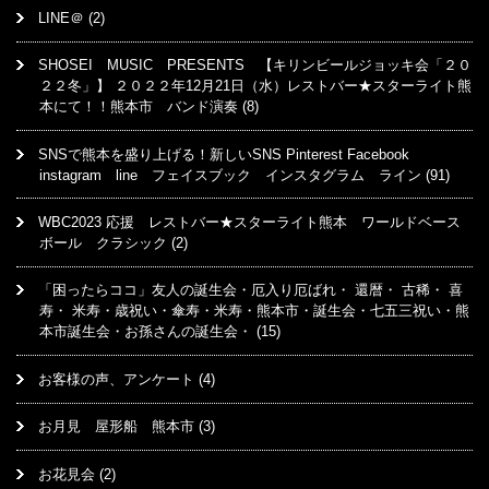
LINE＠
(2)
SHOSEI MUSIC PRESENTS 【キリンビールジョッキ会「２０
２２冬」】 ２０２２年12月21日（水）レストバー★スターライト熊
本にて！！熊本市 バンド演奏
(8)
SNSで熊本を盛り上げる！新しいSNS Pinterest Facebook
instagram line フェイスブック インスタグラム ライン
(91)
WBC2023 応援 レストバー★スターライト熊本 ワールドベース
ボール クラシック
(2)
「困ったらココ」友人の誕生会・厄入り厄ばれ・ 還暦・ 古稀・ 喜
寿・ 米寿・歳祝い・傘寿・米寿・熊本市・誕生会・七五三祝い・熊
本市誕生会・お孫さんの誕生会・
(15)
お客様の声、アンケート
(4)
お月見 屋形船 熊本市
(3)
お花見会
(2)