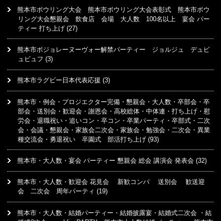
熊本市ボウリング大会 熊本市ボウリング大会表彰式 熊本市ボウ
リング大会懇親会 飲食店 会場 大人数 100名以上 宴会 パー
ティー 打ち上げ
(27)
熊本市ボジョレーヌーヴォー解禁パーティー ジョルジュ デュビ
ュビュフ
(3)
熊本市ラグビー日本代表応援
(3)
熊本市・例会・プロジエクター完備・懇親会・大人数・卒部会・卒
部会・送別会・歓迎会・謝恩会・高校総体・中体連・打ち上げ・慰
労会・退職祝い・追いコン・卒コン・卒業パーティ・卒部式・二次
会・会議・懇親会・家族会二次会・家族会・勉強会・二次会・異業
種交流会・勇退祝い 卒園式 部活打ち上げ
(93)
熊本市・大人数・宴会 パーティー 懇親会 総会 講演会 発表会
(32)
熊本市・大人数・歓迎会 花見会 新歓コンパ 送別会 歓送迎
会 二次会 周年パーティ
(19)
熊本市・大人数・結婚パーティー・結婚披露宴・結婚式二次会 ・結