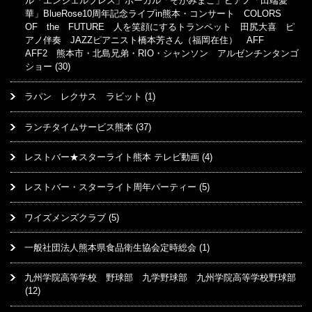
ル「エンジェルブレス」ボーカル「そがみまこ」ピアノ「田端愛
華」BlueRose10周年記念ライブin熊本・コンサート COLORS
OF the FUTURE 人を笑顔にするトランペット 田尻大喜 ピ
アノ伴奏 JAZZピアニスト橋本芳さん（福岡在住） AFF
AFF2 熊本市・北島兄弟・RIO・シャンソン アルゼンチンタンゴ
ショー
(30)
ラパン レクサス ラビット
(1)
ランチタイムサービス熊本
(37)
レストバー★スターライト熊本 テレビ動画
(4)
レストバー・スターライト周年パーティー
(5)
ワイズメンズクラブ
(5)
一般社団法人熊本県食品衛生協会定時総会
(1)
九州学院高等学校 野球部 九学野球部 九州学院高等学校野球部
(12)