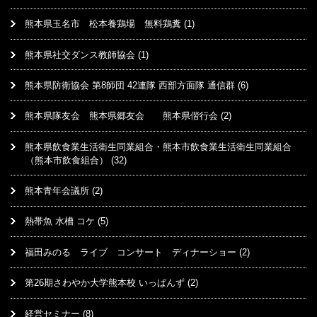
熊本県玉名市 松本養鶏場 無料鶏糞
(1)
熊本県社交ダンス教師協会
(1)
熊本県防衛協会 第8師団 42連隊 西部方面隊 通信群
(6)
熊本県隊友会 熊本県郷友会 熊本県偕行会
(2)
熊本県飲食業生活衛生同業組合・熊本市飲食業生活衛生同業組合
（熊本市飲食組合）
(32)
熊本青年会議所
(2)
熱帯魚 水槽 コケ
(5)
福田みのる ライブ コンサート ディナーショー
(2)
第26期さわやか大学熊本校 いっぱんず
(2)
経営セミナー
(8)