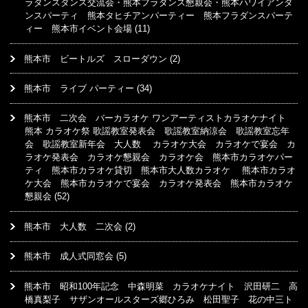
ラダンスダンス交流会・熊本フラダンス懇親会・熊本ハワイアンダ
ンスパーティ 熊本タヒチアンパーティー 熊本フラダンスパーテ
ィー 熊本市イベント会場
(11)
熊本市 ビートルズ スローダウン
(2)
熊本市 ライブ パーティー
(34)
熊本市 二次会 バーカラオケ ワンアーティストカラオケナイト
熊本 カラオケ祭 歌謡教室発表会 歌謡教室納涼会 歌謡教室忘年
会 歌謡教室新年会 大人数 カラオケ大会 カラオケで宴会 カ
ラオケ発表会 カラオケ懇親会 カラオケ会 熊本市カラオケパー
ティ 熊本市カラオケ貸切 熊本市大人数カラオケ 熊本市カラオ
ケ大会 熊本市カラオケで宴会 カラオケ発表会 熊本市カラオケ
懇親会
(52)
熊本市 大人数 二次会
(2)
熊本市 成人式同窓会
(5)
熊本市 昭和100年記念 中森明菜 カラオケナイト 沢田研二 高
橋真梨子 サザンオールスターズ郷ひろみ 松田聖子 花の中三ト