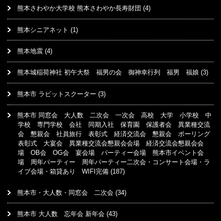
熊本さわやか大学校 熊本さわやか長寿財団
(4)
熊本シニアネット
(1)
熊本地震
(4)
熊本城稲荷神社 初午大祭 福男の会 御神幸行列 福男 福娘
(3)
熊本市 ラビットスクーター
(3)
熊本市 同窓会 大人数 二次会 一次会 高校 大学 小学校 中
学校 専門学校 会社 同期入社 保育園 保護者会 異業種交流
会 懇親会 社員旅行 表彰式 経済交流会 懇親会 ボーリング
表彰式 大宴会 異業種交流会懇親会会場 経済交流会懇親会会
場 OB会 OG会 宴会場 パーティー会場 熊本市イベント会
場 周年パーティー 周年パーティー二次会・コンサート会場・ラ
イブ会場・箱貸あり WIFI完備
(187)
熊本市・大人数・同窓会 二次会
(34)
熊本市 大人数 忘年会 新年会
(43)