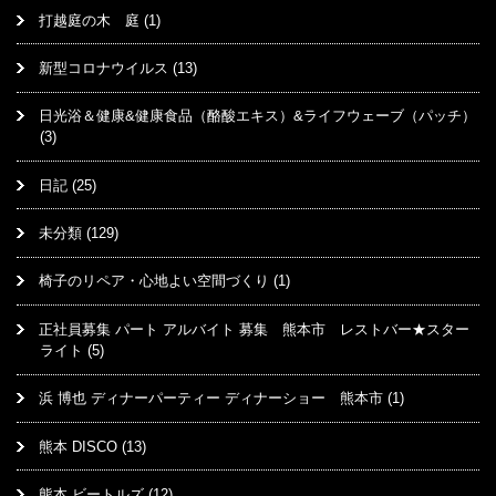
打越庭の木 庭
(1)
新型コロナウイルス
(13)
日光浴＆健康&健康食品（酪酸エキス）&ライフウェーブ（パッチ）
(3)
日記
(25)
未分類
(129)
椅子のリペア・心地よい空間づくり
(1)
正社員募集 パート アルバイト 募集 熊本市 レストバー★スター
ライト
(5)
浜 博也 ディナーパーティー ディナーショー 熊本市
(1)
熊本 DISCO
(13)
熊本 ビートルズ
(12)