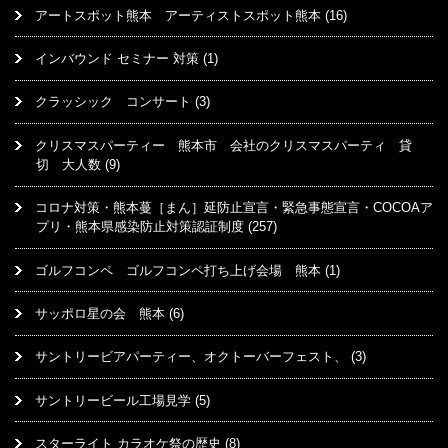
アートスポット熊本 アーティストスポット熊本
(16)
インバウンド セミナー 対策
(1)
クラッシック コンサート
(3)
クリスマスパーティー 熊本市 会社のクリスマスパーティ 貸
切 大人数
(9)
コロナ対策・熊本蔓［まん］延防止宣言・緊急事態宣言・COCOAア
プリ・熊本県感染防止対策認証制度
(257)
ゴルフコンペ ゴルフコンペ打ち上げ会場 熊本
(1)
サッポロ星の会 熊本
(6)
サントリービアパーティー、オクトーバーフェスト、
(3)
サントリービール工場見学
(5)
スターライト カラオケ祭の歴史
(8)