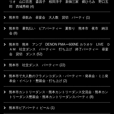
リオ 山口百恵 森昌子 桜田淳子 新御三家 郷ひろみ 野口五
郎 西城秀樹
(4)
熊本市 昼飲み 昼宴会 大人数 貸切 パーティ
(1)
熊本市 暑気払い ビアパーティー 夏祭り 熊本市 夜市 納涼
会
(8)
熊本市 熊本 アンプ DENON PMAー600NE カラオケ LIVE Ｄ
ＡＭ 社交ダンス パーティー 打ち上げ 終了パーティー 昼宴
会 貸切 ダンス
(52)
熊本市 社交ダンス パーティー
(22)
熊本市で大人数のフラメンコダンス・パーティー・発表会・ミニ発
表会・イベント・懇親会・打ち上げ
(2)
熊本市カントリーダンス・熊本カントリーダンス交流会・熊本カン
トリーダンス懇親会・熊本カントリーダンスパーティ
(8)
熊本市ビアパーティ ビール
(1)