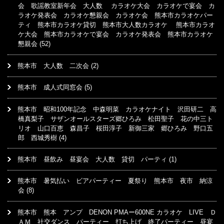
会 歌謡教室新年会 大人数 カラオケ大会 カラオケで宴会 カ
ラオケ発表会 カラオケ懇親会 カラオケ会 熊本市カラオケパー
ティ 熊本市カラオケ貸切 熊本市大人数カラオケ 熊本市カラオ
ケ大会 熊本市カラオケで宴会 カラオケ発表会 熊本市カラオケ
懇親会
(52)
熊本市 大人数 二次会
(2)
熊本市 成人式同窓会
(5)
熊本市 昭和100年記念 中森明菜 カラオケナイト 沢田研二 高
橋真梨子 サザンオールスターズ郷ひろみ 松田聖子 花の中三ト
リオ 山口百恵 森昌子 桜田淳子 新御三家 郷ひろみ 野口五
郎 西城秀樹
(4)
熊本市 昼飲み 昼宴会 大人数 貸切 パーティ
(1)
熊本市 暑気払い ビアパーティー 夏祭り 熊本市 夜市 納涼
会
(8)
熊本市 熊本 アンプ DENON PMAー600NE カラオケ LIVE Ｄ
ＡＭ 社交ダンス パーティー 打ち上げ 終了パーティー 昼宴