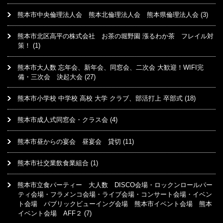
熊本市中央倫理法人会 熊本北倫理法人会 熊本県倫理法人会
(3)
熊本市北区高平の株式会社 お茶の堀野園 漲るわか茶 フレイル対
策！
(1)
熊本市大人数 忘年会、新年会、同窓会、二次会 大歓迎！WIFI完
備・三次会 決起大会
(27)
熊本市小学校 中学校 高校 大学 クラブ、部活打上 卒部式
(18)
熊本市成人式同窓会・クラス会
(4)
熊本市昼からの宴会 昼宴会 貸切
(11)
熊本市社交業飲食業組合
(1)
熊本市立食パーティー 大人数 DISCO会場・ロックンロールパー
ティ会場・フラメンコ会場・ライブ会場・コンサート会場・イベン
ト会場 パブリックビューイング会場 熊本市イベント会場 熊本
イベント会場 AFF２
(7)