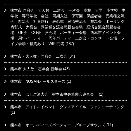
熊本市 同窓会 大人数 二次会 一次会 高校 大学 小学校 中
学校 専門学校 会社 同期入社 保育園 保護者会 異業種交流
会 懇親会 社員旅行 表彰式 経済交流会 懇親会 ボーリング
表彰式 大宴会 異業種交流会懇親会会場 経済交流会懇親会会
場 OB会 OG会 宴会場 パーティー会場 熊本市イベント会
場 周年パーティー 周年パーティー二次会・コンサート会場・ラ
イブ会場・箱貸あり WIFI完備
(187)
熊本市・大人数・同窓会 二次会
(34)
熊本市 大人数 忘年会 新年会
(43)
熊本市 NOSANオールスターズ
(1)
熊本市 はしご酒大会 熊本市中央繁栄会連合会
(1)
熊本市 アイドルイベント ダンスアイドル ファンミーティング
(1)
熊本市 オールディーズパーティー グループサウンズ
(11)