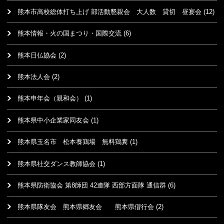
熊本市高校総体打ち上げ 部活動懇親会 大人数 貸切 昼宴会
(12)
熊本情報・火の国まつり・国際交流
(6)
熊本日仏協会
(2)
熊本法人会
(2)
熊本申年会（親和会）
(1)
熊本県中小企業家同友会
(1)
熊本県玉名市 松本養鶏場 無料鶏糞
(1)
熊本県社交ダンス教師協会
(1)
熊本県防衛協会 第8師団 42連隊 西部方面隊 通信群
(6)
熊本県隊友会 熊本県郷友会 熊本県偕行会
(2)