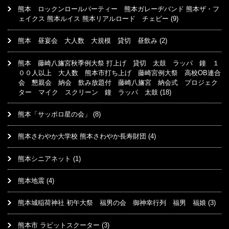
熊本 ロックンロールパーティー 熊本ガレーヂバンド 熊本ザ・フ
ェイクス 熊本ルイス 熊本リアルロード チェビー
(9)
熊本 昼宴会 大人数 大規模 貸切 昼飲み
(2)
熊本 藤崎八旛宮秋季例大祭 打上げ 貸切 太鼓 ラッパ 鐘 １
００人以上 大人数 熊本市打ち上げ 藤崎宮例大祭 高校OB連合
会 懇親会 納会 飲み放題付 藤崎八旛宮 納会式 プロジェク
ター マイク スクリーン 鐘 ラッパ 太鼓
(18)
熊本「サッポロ星の会」
(8)
熊本さわやか大学校 熊本さわやか長寿財団
(4)
熊本シニアネット
(1)
熊本地震
(4)
熊本城稲荷神社 初午大祭 福男の会 御神幸行列 福男 福娘
(3)
熊本市 ラビットスクーター
(3)