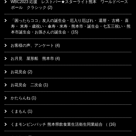
WBC2023 応援 レストバー★スターライト熊本 ワールドベース
ボール クラシック
(2)
「困ったらココ」友人の誕生会・厄入り厄ばれ・ 還暦・ 古稀・ 喜
寿・ 米寿・歳祝い・傘寿・米寿・熊本市・誕生会・七五三祝い・熊
本市誕生会・お孫さんの誕生会・
(15)
お客様の声、アンケート
(4)
お月見 屋形船 熊本市
(4)
お花見会
(2)
お花見会 二次会
(1)
かたらんね
(1)
くまもん
(1)
くまモンピンバッチ 熊本県飲食業生活衛生同業組合 （
(16)