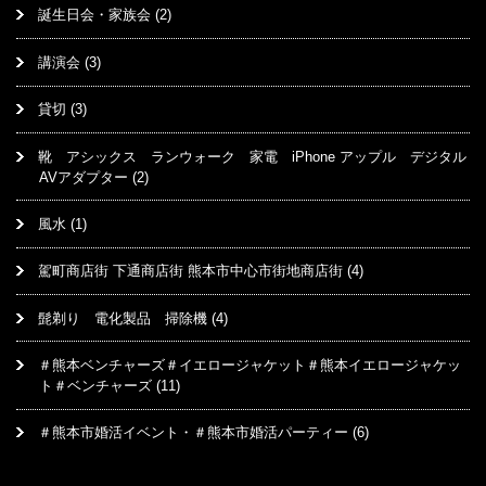
誕生日会・家族会
(2)
講演会
(3)
貸切
(3)
靴 アシックス ランウォーク 家電 iPhone アップル デジタル
AVアダプター
(2)
風水
(1)
駕町商店街 下通商店街 熊本市中心市街地商店街
(4)
髭剃り 電化製品 掃除機
(4)
＃熊本ベンチャーズ＃イエロージャケット＃熊本イエロージャケッ
ト＃ベンチャーズ
(11)
＃熊本市婚活イベント・＃熊本市婚活パーティー
(6)