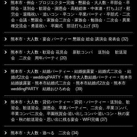
熊本市・例会・プロジエクター完備・懇親会・大人数・卒部会・卒
部会・送別会・歓迎会・謝恩会・高校総体・中体連・打ち上げ・慰
労会・退職祝い・追いコン・卒コン・卒業パーティ・卒部式・二次
会・会議・懇親会・家族会二次会・家族会・勉強会・二次会・異業
種交流会・勇退祝い 卒園式 部活打ち上げ
(93)
熊本市・大人数・宴会 パーティー 懇親会 総会 講演会 発表会
(32)
熊本市・大人数・歓迎会 花見会 新歓コンパ 送別会 歓送迎
会 二次会 周年パーティ
(20)
熊本市・大人数・結婚パーティー・結婚披露宴・結婚式二次会 ・結
婚式2次会・weddingPARTY・熊本市大人数結婚パーティー・熊本市
結婚披露宴・熊本市結婚式二次会 ・熊本市結婚式2次会・熊本市
weddingPARTY 結婚おひろめ会
(39)
熊本市・大人数・貸切パーティー・貸切・パーティー・送別会、歓
迎会、歓送迎会、謝恩会、卒業パーティー、二次会、卒業コンパ、
卒業コンパ二次会、卒園祝賀会-追い出しコンパｰ追いコン・秋の宴
会・秋の歓送迎会・思い出に残る宴会・WIFI完備
(37)
熊本市・大人数・遊べる 二次会
(34)