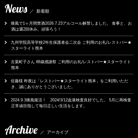
News
／
新着順
痛風で1ヶ月間禁酒2026.7.23アルコール解禁しました。 食事と、お
酒は週2回休み。頑張ろう！
九州学院高等学校2年生保護者会二次会 ご利用のお礼/レストバー★
スターライト熊本
古葉町子さん 88歳感謝祭 ご利用のお礼/レストバー★スターライト
熊本
佐藤様 昨夜は「レストバー★スターライト熊本」をご利用いただ
き、誠にありがとうございました。
2024.9.3痛風復活！ 2024/3/12血液検査良好でした。 5月に再検査
正常値目指して毎日正しい生活をします。
Archive
／
アーカイブ