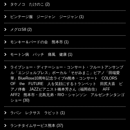
タケノコ たけのこ
(2)
ビンテージ服 ジージャン ジージャン
(1)
メグロS8
(2)
モンキー＆バードの会 熊本市
(1)
モートン病 パッチ 痛風 健康
(1)
ライブショー・ディナーショー・コンサート・フルートアンサンブ
ル「エンジェルブレス」ボーカル「そがみまこ」ピアノ「田端愛
華」BlueRose10周年記念ライブin熊本・コンサート COLORS
OF the FUTURE 人を笑顔にするトランペット 田尻大喜 ピ
アノ伴奏 JAZZピアニスト橋本芳さん（福岡在住） AFF
AFF2 熊本市・北島兄弟・RIO・シャンソン アルゼンチンタンゴ
ショー
(30)
ラパン レクサス ラビット
(1)
ランチタイムサービス熊本
(37)