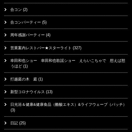
合コン
(2)
合コンパーティー
(5)
周年感謝パーティー
(4)
営業案内レストバー★スターライト
(327)
幸田和也ショー 幸田和也歌謡ショー えらいこちゃで 想えば想
うほど
(1)
打越庭の木 庭
(1)
新型コロナウイルス
(13)
日光浴＆健康&健康食品（酪酸エキス）&ライフウェーブ（パッチ）
(3)
日記
(25)