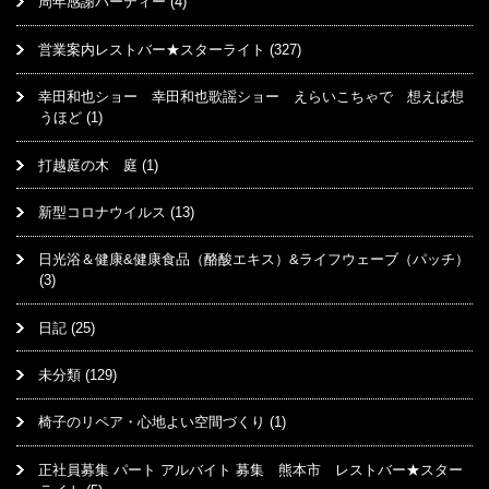
周年感謝パーティー
(4)
営業案内レストバー★スターライト
(327)
幸田和也ショー 幸田和也歌謡ショー えらいこちゃで 想えば想
うほど
(1)
打越庭の木 庭
(1)
新型コロナウイルス
(13)
日光浴＆健康&健康食品（酪酸エキス）&ライフウェーブ（パッチ）
(3)
日記
(25)
未分類
(129)
椅子のリペア・心地よい空間づくり
(1)
正社員募集 パート アルバイト 募集 熊本市 レストバー★スター