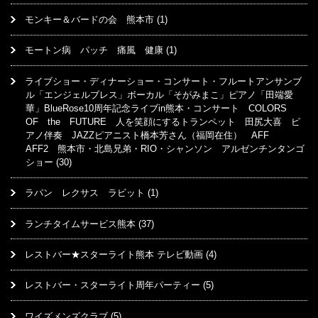
モンキー＆バードの会 熊本市
(1)
モートン病 パッチ 痛風 健康
(1)
ライブショー・ディナーショー・コンサート・フルートアンサンブ
ル「エンジェルブレス」ボーカル「そがみまこ」ピアノ「田端愛
華」BlueRose10周年記念ライブin熊本・コンサート COLORS
OF the FUTURE 人を笑顔にするトランペット 田尻大喜 ピ
アノ伴奏 JAZZピアニスト橋本芳さん（福岡在住） AFF
AFF2 熊本市・北島兄弟・RIO・シャンソン アルゼンチンタンゴ
ショー
(30)
ラパン レクサス ラビット
(1)
ランチタイムサービス熊本
(37)
レストバー★スターライト熊本 テレビ動画
(4)
レストバー・スターライト周年パーティー
(5)
ワイズメンズクラブ
(5)