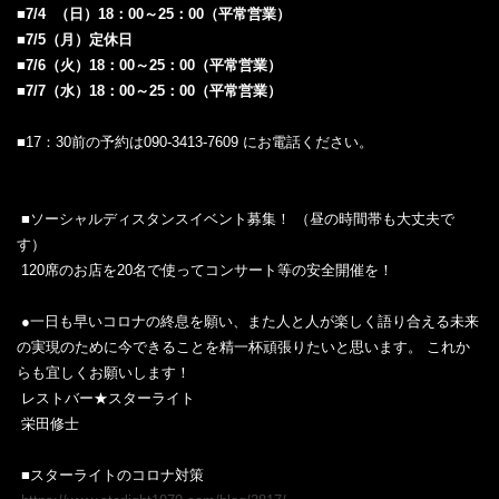
■7/4 （日）18：00～25：00（平常営業）
■7/5（月）定休日
■7/6（火）18：00～25：00（平常営業）
■7/7（水）18：00～25：00（平常営業）
■17：30前の予約は090-3413-7609 にお電話ください。
‎ ‎
‎ ‎
‎ ■ソーシャルディスタンスイベント募集！ （昼の時間帯も大丈夫で
す）‎
‎ 120席のお店を20名で使ってコンサート等の安全開催を！ ‎
‎ ‎
‎ ●一日も早いコロナの終息を願い、また人と人が楽しく語り合える未来
の実現のために今できることを精一杯頑張りたいと思います。 これか
らも宜しくお願いします！ ‎
‎ レストバー★スターライト ‎
‎ 栄田修士‎
‎ ‎
‎ ■スターライトのコロナ対策‎