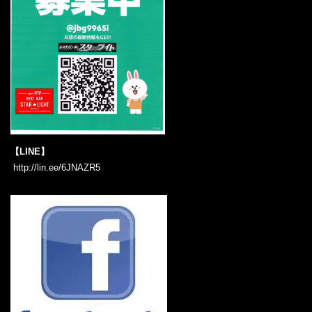
【LINE】
‎ ‎‎http://lin.ee/6JNAZR5‎‎ ‎