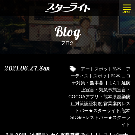
MENU
Blog
ブログ
2021.06.27.Sun
アートスポット熊本 ア
ーティストスポット熊本
,
コロ
ナ対策・熊本蔓［まん］延防
止宣言・緊急事態宣言・
COCOAアプリ・熊本県感染防
止対策認証制度
,
営業案内レス
トバー★スターライト
,
熊本
SDGs+レストバー★スターラ
イト