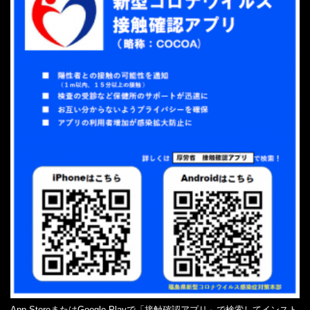
App StoreまたはGoogle Playで「接触確認アプリ」で検索してインスト