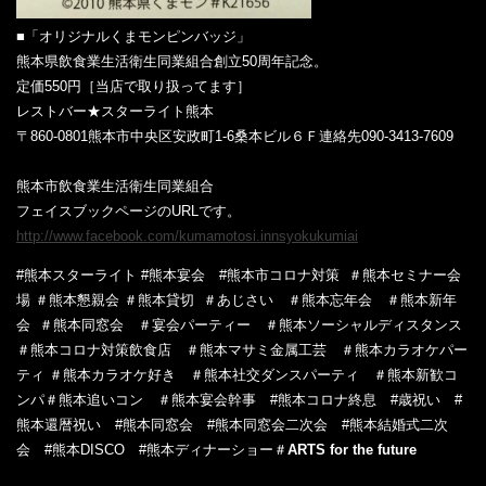
■「オリジナルくまモンピンバッジ」
熊本県飲食業生活衛生同業組合創立50周年記念。
定価550円［当店で取り扱ってます］
レストバー★スターライト熊本
〒860-0801熊本市中央区安政町1-6桑本ビル６Ｆ連絡先090-3413-7609
熊本市飲食業生活衛生同業組合
フェイスブックページのURLです。
http://www.facebook.com/kumamotosi.innsyokukumiai
#熊本スターライト
‎
#熊本宴会
‎
#熊本市コロナ対策
‎ ‎
＃熊本セミナー会
場
‎
＃熊本懇親会
‎‎
＃熊本貸切
‎ ‎
＃あじさい
＃熊本忘年会
‎
＃熊本新年
会
‎ ‎
＃熊本同窓会
‎
＃宴会パーティー
‎
＃熊本ソーシャルディスタンス
＃熊本コロナ対策飲食店
＃熊本マサミ金属工芸
＃熊本カラオケパー
ティ
＃熊本カラオケ好き
＃熊本社交ダンスパーティ
＃熊本新歓コ
ンパ
＃熊本追いコン
＃熊本宴会幹事
#熊本コロナ終息
#歳祝い
#
熊本還暦祝い
#熊本同窓会
#熊本同窓会二次会
#熊本結婚式二次
会
#熊本DISCO
#熊本ディナーショー＃
ARTS for the future