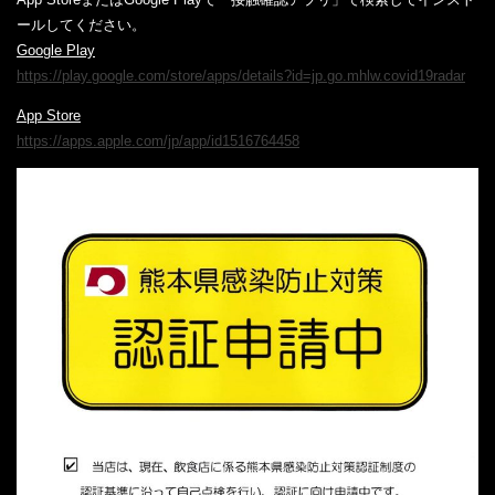
ールしてください。
Google Play
https://play.google.com/store/apps/details?id=jp.go.mhlw.covid19radar
App Store
https://apps.apple.com/jp/app/id1516764458