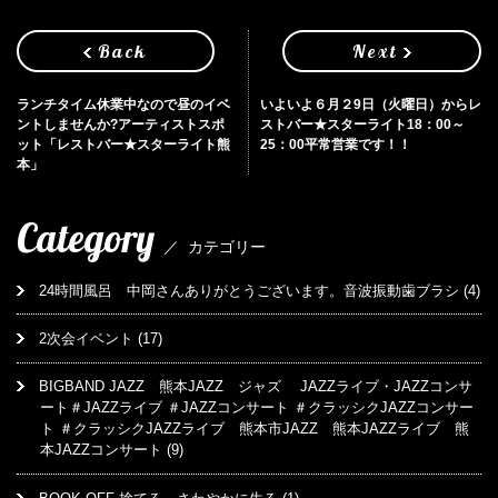
Back
Next
ランチタイム休業中なので昼のイベ
いよいよ６月２9日（火曜日）からレ
ントしませんか?アーティストスポ
ストバー★スターライト18：00～
ット「レストバー★スターライト熊
25：00平常営業です！！
本」
Category
／
カテゴリー
24時間風呂 中岡さんありがとうございます。音波振動歯ブラシ
(4)
2次会イベント
(17)
BIGBAND JAZZ 熊本JAZZ ジャズ JAZZライブ・JAZZコンサ
ート＃JAZZライブ ＃JAZZコンサート ＃クラッシクJAZZコンサー
ト ＃クラッシクJAZZライブ 熊本市JAZZ 熊本JAZZライブ 熊
本JAZZコンサート
(9)