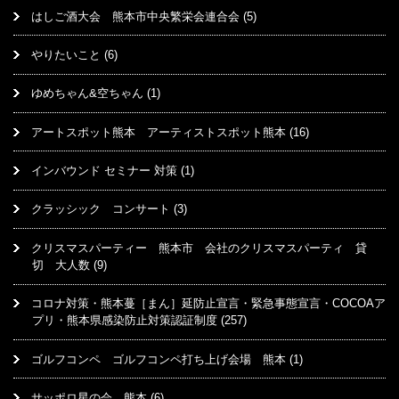
はしご酒大会 熊本市中央繁栄会連合会
(5)
やりたいこと
(6)
ゆめちゃん&空ちゃん
(1)
アートスポット熊本 アーティストスポット熊本
(16)
インバウンド セミナー 対策
(1)
クラッシック コンサート
(3)
クリスマスパーティー 熊本市 会社のクリスマスパーティ 貸
切 大人数
(9)
コロナ対策・熊本蔓［まん］延防止宣言・緊急事態宣言・COCOAア
プリ・熊本県感染防止対策認証制度
(257)
ゴルフコンペ ゴルフコンペ打ち上げ会場 熊本
(1)
サッポロ星の会 熊本
(6)