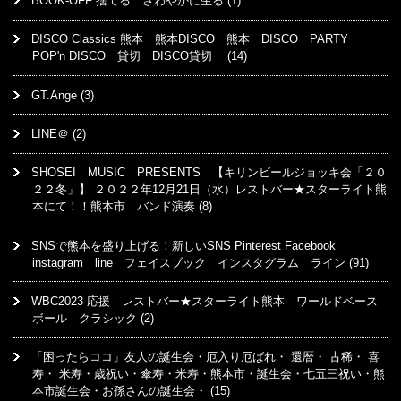
BOOK-OFF 捨てる さわやかに生る
(1)
DISCO Classics 熊本 熊本DISCO 熊本 DISCO PARTY
POP'n DISCO 貸切 DISCO貸切
(14)
GT.Ange
(3)
LINE＠
(2)
SHOSEI MUSIC PRESENTS 【キリンビールジョッキ会「２０
２２冬」】 ２０２２年12月21日（水）レストバー★スターライト熊
本にて！！熊本市 バンド演奏
(8)
SNSで熊本を盛り上げる！新しいSNS Pinterest Facebook
instagram line フェイスブック インスタグラム ライン
(91)
WBC2023 応援 レストバー★スターライト熊本 ワールドベース
ボール クラシック
(2)
「困ったらココ」友人の誕生会・厄入り厄ばれ・ 還暦・ 古稀・ 喜
寿・ 米寿・歳祝い・傘寿・米寿・熊本市・誕生会・七五三祝い・熊
本市誕生会・お孫さんの誕生会・
(15)