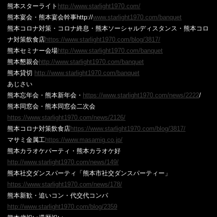
熊本スターライト
‎http://www.starlight1970.com/
熊本宴会・熊本宴会幹事
‎http://
www.starlight1970.com/banquet
熊本コロナ対策・コロナ終息・熊本ソーシャルディスタンス・熊本コロ
ナ対策飲食店
https://www.starlight1970.com/blog/3817/
熊本セミナー会場
http://www.starlight1970.com/banquet
熊本懇親会
http://www.starlight1970.com/banquet
熊本貸切
‎
http://www.starlight1970.com/banquet‎
あじさい
熊本忘年会
‎・
熊本新年会・
https://www.starlight1970.com/news/2222
/
熊本同窓会・熊本同窓会二次会
https://www.starlight1970.com/news/2126/
熊本コロナ対策飲食店
https://www.starlight1970.com/blog/3817/
マサミ金属工
https://www.masamig.co.jp/
熊本
カラオケパーティ・熊本カラオケ好
http://www.starlight1970.com/news/149/
熊本社交ダンスパーティ「熊本市社交ダンスパーティー」
https://www.starlight1970.com/news/178/
熊本
新歓・追いコン・代交代コンパ
http://www.starlight1970.com/blog/2359