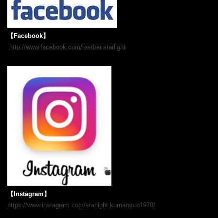
【Facebook】‎
‎ ‎‎
http://www.facebook.com/restbar.starlight
‎‎ ‎
【Instagram】
https://www.instagram.com/starlight.kumamoto1970/