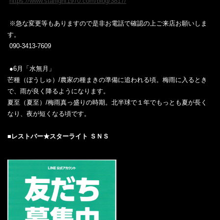
‎ ‎‎
https://www.starlight1970.com/blog/3817/
‎ ‎
‎ ※急な変更等もありますので是非お電話で確認の上ご来店お願いしま
す。 ‎
‎ 090-3413-7609‎
‎ ‎
‎●6月「水無月」
芒種（ぼうしゅ）/農家の種まきの準備に追われる頃。梅雨に入るとき
で、雨が良く降るようになります。
夏至（夏至）/梅雨真っ盛りの時期。北半球で１年でもっとも夏が長く
なり、夜が短くなる頃です。
■レストバー★スターライト‎‎ ＳＮＳ‎
‎ ‎