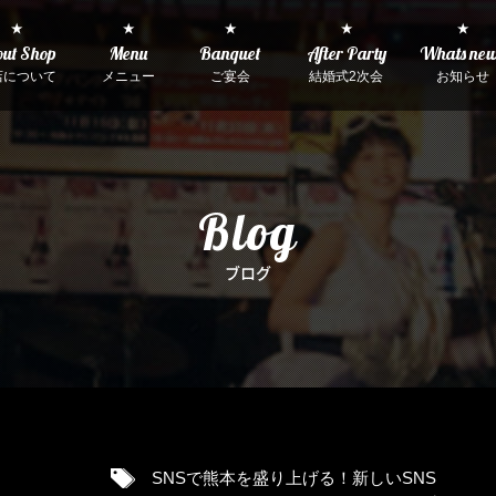
★
★
★
★
★
ut Shop
Menu
Banquet
After Party
Whats ne
店について
メニュー
ご宴会
結婚式2次会
お知らせ
Blog
ブログ
SNSで熊本を盛り上げる！新しいSNS