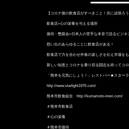
【コロナ後の飲食店がすべきこと！共に頑張ろう
飲食店=心の栄養を与える場所
接待・懇親会=日本人の苦手な本音で語るビジネ
想い出のあらゆることに飲食店がある！
飲食店で力を合わせ外食の楽しさを伝え市場をも
新しい知恵とコロナを乗り切る闘志を持ってコロ
「熊本を元気にしょう！」レストバー★スターラ
http://www.starlight1970.com/
熊本市飲食組合 http://kumamoto-inren.com/
＃熊本市飲食店
＃心の栄養
＃熊本市接待