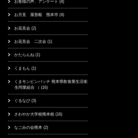
お客様の声、アンケート
(4)
お月見 屋形船 熊本市
(4)
お花見会
(2)
お花見会 二次会
(1)
かたらんね
(1)
くまもん
(1)
くまモンピンバッチ 熊本県飲食業生活衛
生同業組合 （
(16)
ぐるなび
(3)
さわやか大学校熊本校
(16)
なごみの会熊本
(2)