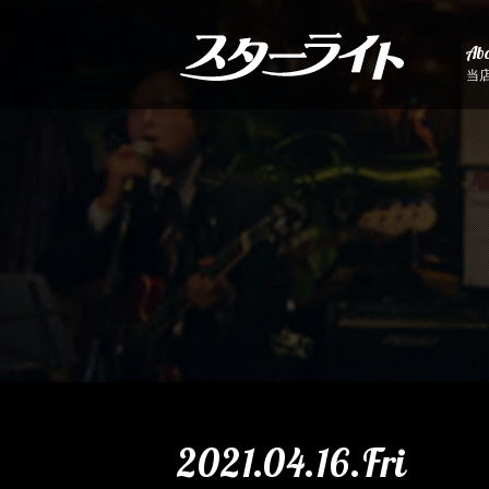
Abo
当
2021.04.16.Fri