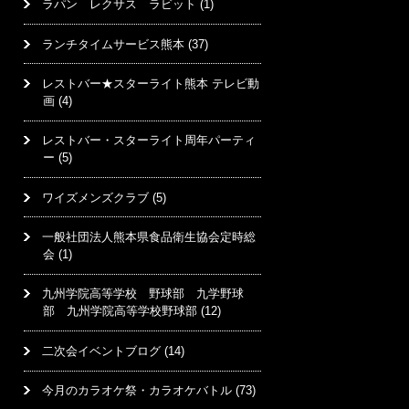
ラパン レクサス ラビット
(1)
ランチタイムサービス熊本
(37)
レストバー★スターライト熊本 テレビ動
画
(4)
レストバー・スターライト周年パーティ
ー
(5)
ワイズメンズクラブ
(5)
一般社団法人熊本県食品衛生協会定時総
会
(1)
九州学院高等学校 野球部 九学野球
部 九州学院高等学校野球部
(12)
二次会イベントブログ
(14)
今月のカラオケ祭・カラオケバトル
(73)