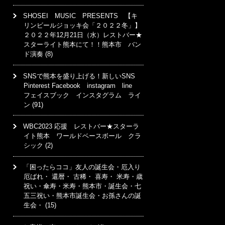
SHOSEI MUSIC PRESENTS 【キ
リンビールジョッキ会「２０２２冬」】
２０２２年12月21日（水）レストバー★
スターライト熊本にて！！熊本市 バン
ド演奏
(8)
SNSで熊本を盛り上げる！新しいSNS
Pinterest Facebook instagram line
フェイスブック インスタグラム ライ
ン
(91)
WBC2023 応援 レストバー★スターラ
イト熊本 ワールドベースボール クラ
シック
(2)
「困ったらココ」友人の誕生会・厄入り
厄ばれ・ 還暦・ 古稀・ 喜寿・ 米寿・歳
祝い・傘寿・米寿・熊本市・誕生会・七
五三祝い・熊本市誕生会・お孫さんの誕
生会・
(15)