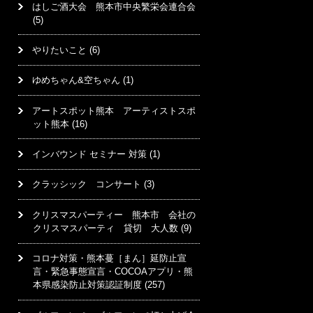
はしご酒大会 熊本市中央繁栄会連合会
(5)
やりたいこと
(6)
ゆめちゃん&空ちゃん
(1)
アートスポット熊本 アーティストスポ
ット熊本
(16)
インバウンド セミナー 対策
(1)
クラッシック コンサート
(3)
クリスマスパーティー 熊本市 会社の
クリスマスパーティ 貸切 大人数
(9)
コロナ対策・熊本蔓［まん］延防止宣
言・緊急事態宣言・COCOAアプリ・熊
本県感染防止対策認証制度
(257)