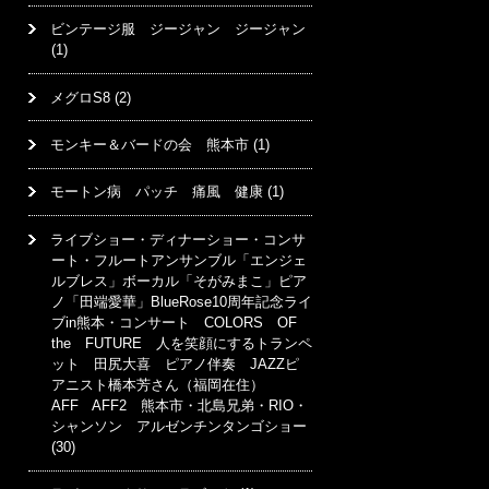
ビンテージ服 ジージャン ジージャン
(1)
メグロS8
(2)
モンキー＆バードの会 熊本市
(1)
モートン病 パッチ 痛風 健康
(1)
ライブショー・ディナーショー・コンサ
ート・フルートアンサンブル「エンジェ
ルブレス」ボーカル「そがみまこ」ピア
ノ「田端愛華」BlueRose10周年記念ライ
ブin熊本・コンサート COLORS OF
the FUTURE 人を笑顔にするトランペ
ット 田尻大喜 ピアノ伴奏 JAZZピ
アニスト橋本芳さん（福岡在住）
AFF AFF2 熊本市・北島兄弟・RIO・
シャンソン アルゼンチンタンゴショー
(30)