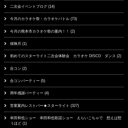
二次会イベントブログ
(14)
今月のカラオケ祭・カラオケバトル
(73)
今月の熊本市カラオケ祭の案内！！
(2)
保険月
(1)
初めてのスターライト二次会体験会 カラオケ DISCO ダンス
(2)
合コン
(2)
合コンパーティー
(5)
周年感謝パーティー
(4)
営業案内レストバー★スターライト
(327)
幸田和也ショー 幸田和也歌謡ショー えらいこちゃで 想えば想
うほど
(1)