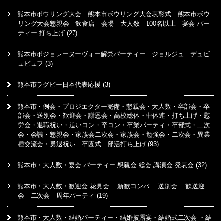
熊本市ボウリング大会 熊本市ボウリング大会表彰式 熊本市ボウ
リング大会懇親会 飲食店 会場 大人数 100名以上 宴会 パー
ティー 打ち上げ
(27)
熊本市ボジョレーヌーヴォー解禁パーティー ジョルジュ デュビ
ュビュフ
(3)
熊本市ラグビー日本代表応援
(3)
熊本市・例会・プロジエクター完備・懇親会・大人数・卒部会・卒
部会・送別会・歓迎会・謝恩会・高校総体・中体連・打ち上げ・慰
労会・退職祝い・追いコン・卒コン・卒業パーティ・卒部式・二次
会・会議・懇親会・家族会二次会・家族会・勉強会・二次会・異業
種交流会・勇退祝い 卒園式 部活打ち上げ
(93)
熊本市・大人数・宴会 パーティー 懇親会 総会 講演会 発表会
(32)
熊本市・大人数・歓迎会 花見会 新歓コンパ 送別会 歓送迎
会 二次会 周年パーティ
(19)
熊本市・大人数・結婚パーティー・結婚披露宴・結婚式二次会 ・結