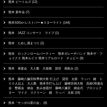
熊本 ビートルズ
(12)
熊本 新年会
(7)
熊本SDGs+レストバー★スターライト
(144)
熊本 JAZZ コンサート ライブ
(1)
熊本 ためし酒まつり
(2)
熊本 ロックンロールパーティー 熊本ガレーヂバンド 熊本ザ・フ
ェイクス 熊本ルイス 熊本リアルロード チェビー
(9)
熊本 昼宴会 大人数 大規模 貸切 昼飲み
(2)
熊本 藤崎八旛宮秋季例大祭 打上げ 貸切 太鼓 ラッパ 鐘 １
００人以上 大人数 熊本市打ち上げ 藤崎宮例大祭 高校OB連合
会 懇親会 納会 飲み放題付 藤崎八旛宮 納会式 プロジェク
ター マイク スクリーン 鐘 ラッパ 太鼓
(18)
熊本「サッポロ星の会」
(8)