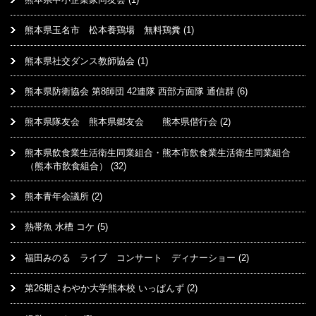
熊本県玉名市 松本養鶏場 無料鶏糞
(1)
熊本県社交ダンス教師協会
(1)
熊本県防衛協会 第8師団 42連隊 西部方面隊 通信群
(6)
熊本県隊友会 熊本県郷友会 熊本県偕行会
(2)
熊本県飲食業生活衛生同業組合・熊本市飲食業生活衛生同業組合
（熊本市飲食組合）
(32)
熊本青年会議所
(2)
熱帯魚 水槽 コケ
(5)
福田みのる ライブ コンサート ディナーショー
(2)
第26期さわやか大学熊本校 いっぱんず
(2)