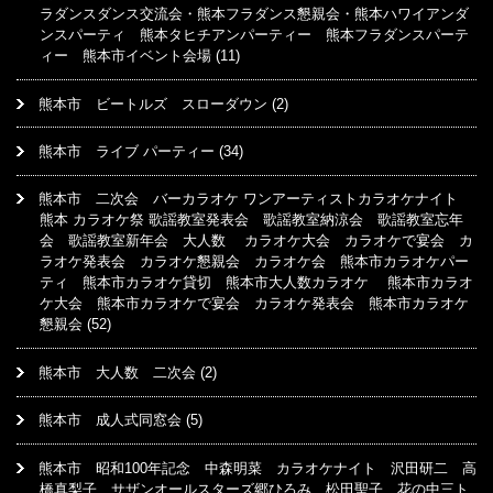
ラダンスダンス交流会・熊本フラダンス懇親会・熊本ハワイアンダ
ンスパーティ 熊本タヒチアンパーティー 熊本フラダンスパーテ
ィー 熊本市イベント会場
(11)
熊本市 ビートルズ スローダウン
(2)
熊本市 ライブ パーティー
(34)
熊本市 二次会 バーカラオケ ワンアーティストカラオケナイト
熊本 カラオケ祭 歌謡教室発表会 歌謡教室納涼会 歌謡教室忘年
会 歌謡教室新年会 大人数 カラオケ大会 カラオケで宴会 カ
ラオケ発表会 カラオケ懇親会 カラオケ会 熊本市カラオケパー
ティ 熊本市カラオケ貸切 熊本市大人数カラオケ 熊本市カラオ
ケ大会 熊本市カラオケで宴会 カラオケ発表会 熊本市カラオケ
懇親会
(52)
熊本市 大人数 二次会
(2)
熊本市 成人式同窓会
(5)
熊本市 昭和100年記念 中森明菜 カラオケナイト 沢田研二 高
橋真梨子 サザンオールスターズ郷ひろみ 松田聖子 花の中三ト