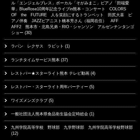
ル「エンジェルブレス」ボーカル「そがみまこ」ピアノ「田端愛
華」BlueRose10周年記念ライブin熊本・コンサート COLORS
OF the FUTURE 人を笑顔にするトランペット 田尻大喜 ピ
アノ伴奏 JAZZピアニスト橋本芳さん（福岡在住） AFF
AFF2 熊本市・北島兄弟・RIO・シャンソン アルゼンチンタンゴ
ショー
(30)
ラパン レクサス ラビット
(1)
ランチタイムサービス熊本
(37)
レストバー★スターライト熊本 テレビ動画
(4)
レストバー・スターライト周年パーティー
(5)
ワイズメンズクラブ
(5)
一般社団法人熊本県食品衛生協会定時総会
(1)
九州学院高等学校 野球部 九学野球部 九州学院高等学校野球部
(12)