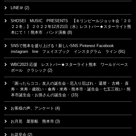
LINE＠
(2)
SHOSEI MUSIC PRESENTS 【キリンビールジョッキ会「２０
２２冬」】 ２０２２年12月21日（水）レストバー★スターライト熊
本にて！！熊本市 バンド演奏
(8)
SNSで熊本を盛り上げる！新しいSNS Pinterest Facebook
instagram line フェイスブック インスタグラム ライン
(91)
WBC2023 応援 レストバー★スターライト熊本 ワールドベース
ボール クラシック
(2)
「困ったらココ」友人の誕生会・厄入り厄ばれ・ 還暦・ 古稀・ 喜
寿・ 米寿・歳祝い・傘寿・米寿・熊本市・誕生会・七五三祝い・熊
本市誕生会・お孫さんの誕生会・
(15)
お客様の声、アンケート
(4)
お月見 屋形船 熊本市
(3)
お花見会
(2)