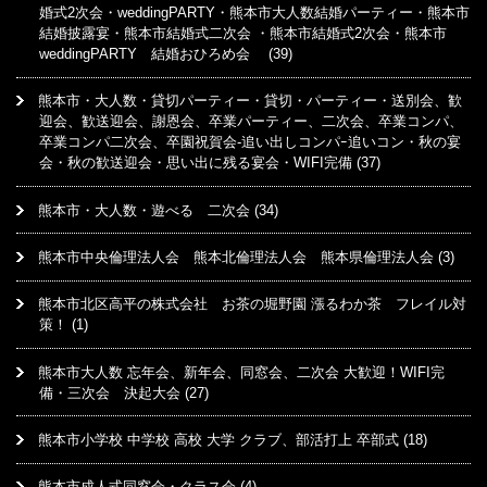
婚式2次会・weddingPARTY・熊本市大人数結婚パーティー・熊本市
結婚披露宴・熊本市結婚式二次会 ・熊本市結婚式2次会・熊本市
weddingPARTY 結婚おひろめ会
(39)
熊本市・大人数・貸切パーティー・貸切・パーティー・送別会、歓
迎会、歓送迎会、謝恩会、卒業パーティー、二次会、卒業コンパ、
卒業コンパ二次会、卒園祝賀会-追い出しコンパｰ追いコン・秋の宴
会・秋の歓送迎会・思い出に残る宴会・WIFI完備
(37)
熊本市・大人数・遊べる 二次会
(34)
熊本市中央倫理法人会 熊本北倫理法人会 熊本県倫理法人会
(3)
熊本市北区高平の株式会社 お茶の堀野園 漲るわか茶 フレイル対
策！
(1)
熊本市大人数 忘年会、新年会、同窓会、二次会 大歓迎！WIFI完
備・三次会 決起大会
(27)
熊本市小学校 中学校 高校 大学 クラブ、部活打上 卒部式
(18)
熊本市成人式同窓会・クラス会
(4)