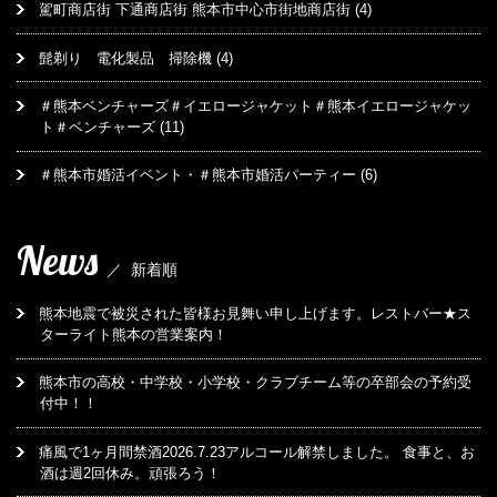
駕町商店街 下通商店街 熊本市中心市街地商店街
(4)
髭剃り 電化製品 掃除機
(4)
＃熊本ベンチャーズ＃イエロージャケット＃熊本イエロージャケッ
ト＃ベンチャーズ
(11)
＃熊本市婚活イベント・＃熊本市婚活パーティー
(6)
News
／
新着順
熊本地震で被災された皆様お見舞い申し上げます。レストバー★ス
ターライト熊本の営業案内！
熊本市の高校・中学校・小学校・クラブチーム等の卒部会の予約受
付中！！
痛風で1ヶ月間禁酒2026.7.23アルコール解禁しました。 食事と、お
酒は週2回休み。頑張ろう！