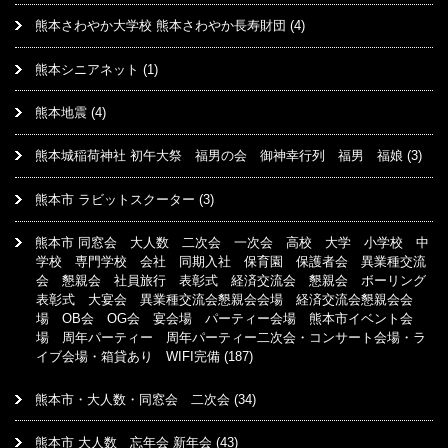
熊本さわやか大学校 熊本さわやか長寿財団
(4)
熊本シニアネット
(1)
熊本地震
(4)
熊本城稲荷神社 初午大祭 福男の会 御神幸行列 福男 福娘
(3)
熊本市 ラビットスクーター
(3)
熊本市 同窓会 大人数 二次会 一次会 高校 大学 小学校 中
学校 専門学校 会社 同期入社 保育園 保護者会 異業種交流
会 懇親会 社員旅行 表彰式 経済交流会 懇親会 ボーリング
表彰式 大宴会 異業種交流会懇親会会場 経済交流会懇親会会
場 OB会 OG会 宴会場 パーティー会場 熊本市イベント会
場 周年パーティー 周年パーティー二次会・コンサート会場・ラ
イブ会場・箱貸あり WIFI完備
(187)
熊本市・大人数・同窓会 二次会
(34)
熊本市 大人数 忘年会 新年会
(43)