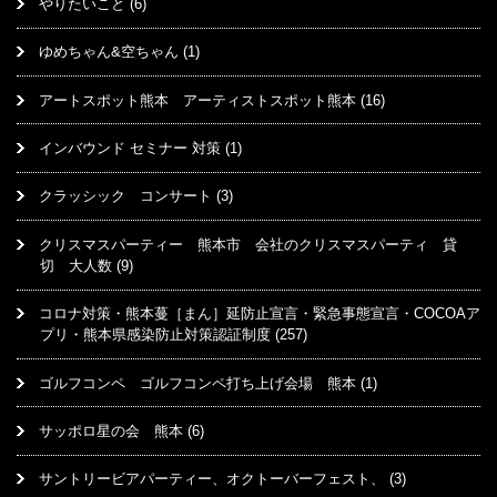
やりたいこと
(6)
ゆめちゃん&空ちゃん
(1)
アートスポット熊本 アーティストスポット熊本
(16)
インバウンド セミナー 対策
(1)
クラッシック コンサート
(3)
クリスマスパーティー 熊本市 会社のクリスマスパーティ 貸
切 大人数
(9)
コロナ対策・熊本蔓［まん］延防止宣言・緊急事態宣言・COCOAア
プリ・熊本県感染防止対策認証制度
(257)
ゴルフコンペ ゴルフコンペ打ち上げ会場 熊本
(1)
サッポロ星の会 熊本
(6)
サントリービアパーティー、オクトーバーフェスト、
(3)