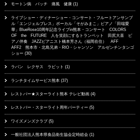
モートン病 パッチ 痛風 健康
(1)
ライブショー・ディナーショー・コンサート・フルートアンサンブ
ル「エンジェルブレス」ボーカル「そがみまこ」ピアノ「田端愛
華」BlueRose10周年記念ライブin熊本・コンサート COLORS
OF the FUTURE 人を笑顔にするトランペット 田尻大喜 ピ
アノ伴奏 JAZZピアニスト橋本芳さん（福岡在住） AFF
AFF2 熊本市・北島兄弟・RIO・シャンソン アルゼンチンタンゴ
ショー
(30)
ラパン レクサス ラビット
(1)
ランチタイムサービス熊本
(37)
レストバー★スターライト熊本 テレビ動画
(4)
レストバー・スターライト周年パーティー
(5)
ワイズメンズクラブ
(5)
一般社団法人熊本県食品衛生協会定時総会
(1)