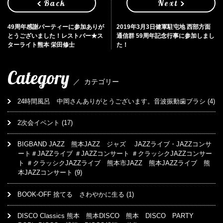
Back
Next
49周年感謝パーティーに参加ありが
2019年3月3日健軍駐屯地 西部方面
とうございました！レストバー★ス
通信群 59周年記念行事に参加しまし
ターライト熊本 栄田修士
た！
Category
／
カテゴリー
24時間風呂 中岡さんありがとうございます。音波振動歯ブラシ
(4)
2次会イベント
(17)
BIGBAND JAZZ 熊本JAZZ ジャズ JAZZライブ・JAZZコンサ
ート＃JAZZライブ ＃JAZZコンサート ＃クラッシクJAZZコンサー
ト ＃クラッシクJAZZライブ 熊本市JAZZ 熊本JAZZライブ 熊
本JAZZコンサート
(9)
BOOK-OFF 捨てる さわやかに生る
(1)
DISCO Classics 熊本 熊本DISCO 熊本 DISCO PARTY