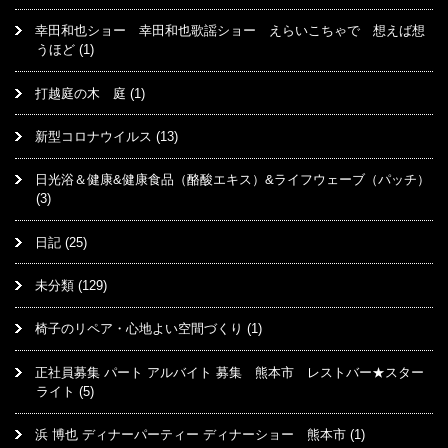
幸田和也ショー 幸田和也歌謡ショー えらいこちゃで 想えば想
うほど
(1)
打越庭の木 庭
(1)
新型コロナウイルス
(13)
日光浴＆健康&健康食品（酪酸エキス）&ライフウェーブ（パッチ）
(3)
日記
(25)
未分類
(129)
椅子のリペア・心地よい空間づくり
(1)
正社員募集 パート アルバイト 募集 熊本市 レストバー★スター
ライト
(5)
浜 博也 ディナーパーティー ディナーショー 熊本市
(1)