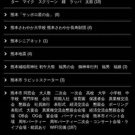
ター マイク スクリーン 鐘 ラッパ 太鼓
(18)
熊本「サッポロ星の会」
(8)
熊本さわやか大学校 熊本さわやか長寿財団
(4)
熊本シニアネット
(1)
熊本地震
(4)
熊本城稲荷神社 初午大祭 福男の会 御神幸行列 福男 福娘
(3)
熊本市 ラビットスクーター
(3)
熊本市 同窓会 大人数 二次会 一次会 高校 大学 小学校 中
学校 専門学校 会社 同期入社 保育園 保護者会 異業種交流
会 懇親会 社員旅行 表彰式 経済交流会 懇親会 ボーリング
表彰式 大宴会 異業種交流会懇親会会場 経済交流会懇親会会
場 OB会 OG会 宴会場 パーティー会場 熊本市イベント会
場 周年パーティー 周年パーティー二次会・コンサート会場・ラ
イブ会場・箱貸あり WIFI完備
(187)