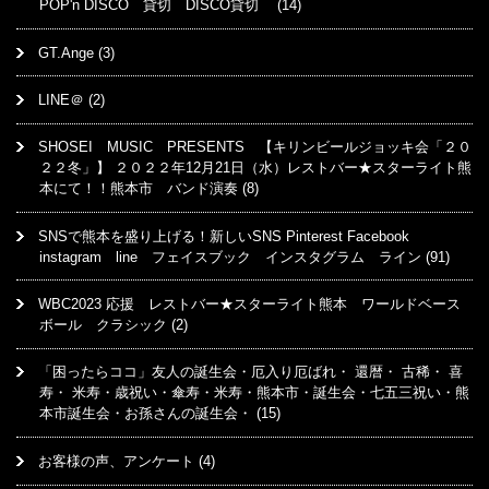
POP'n DISCO 貸切 DISCO貸切
(14)
GT.Ange
(3)
LINE＠
(2)
SHOSEI MUSIC PRESENTS 【キリンビールジョッキ会「２０
２２冬」】 ２０２２年12月21日（水）レストバー★スターライト熊
本にて！！熊本市 バンド演奏
(8)
SNSで熊本を盛り上げる！新しいSNS Pinterest Facebook
instagram line フェイスブック インスタグラム ライン
(91)
WBC2023 応援 レストバー★スターライト熊本 ワールドベース
ボール クラシック
(2)
「困ったらココ」友人の誕生会・厄入り厄ばれ・ 還暦・ 古稀・ 喜
寿・ 米寿・歳祝い・傘寿・米寿・熊本市・誕生会・七五三祝い・熊
本市誕生会・お孫さんの誕生会・
(15)
お客様の声、アンケート
(4)