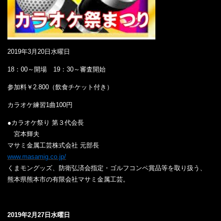
2019年3月20日水曜日
18：00～開場 19：30～審査開始
参加料￥2.800（飲食チケット付き）
カラオケ練習1曲100円
●カラオケ祭り 第３代会長
宮本輝夫
マサミ金属工芸株式会社 元部長
www.masamig.co.jp/
くまモングッズ、防衛弘済会指定・ゴルフコンペ賞品等を
取り扱う、
熊本県熊本市の有限会社マサミ金属工芸。
2019年2月27日水曜日