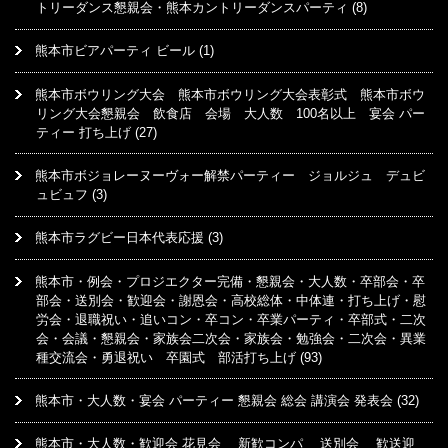
トリーダンス懇親会・熊本カントリーダンスパーティ
(8)
熊本市ビアパーティ ビール
(1)
熊本市ボウリング大会 熊本市ボウリング大会表彰式 熊本市ボウ
リング大会懇親会 飲食店 会場 大人数 100名以上 宴会 パー
ティー 打ち上げ
(27)
熊本市ボジョレーヌーヴォー解禁パーティー ジョルジュ デュビ
ュビュフ
(3)
熊本市ラグビー日本代表応援
(3)
熊本市・例会・プロジエクター完備・懇親会・大人数・卒部会・卒
部会・送別会・歓迎会・謝恩会・高校総体・中体連・打ち上げ・慰
労会・退職祝い・追いコン・卒コン・卒業パーティ・卒部式・二次
会・会議・懇親会・家族会二次会・家族会・勉強会・二次会・異業
種交流会・勇退祝い 卒園式 部活打ち上げ
(93)
熊本市・大人数・宴会 パーティー 懇親会 総会 講演会 発表会
(32)
熊本市・大人数・歓迎会 花見会 新歓コンパ 送別会 歓送迎