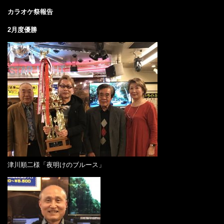
カラオケ祭報告
2月度優勝
津川順二様「夜明けのブルース」