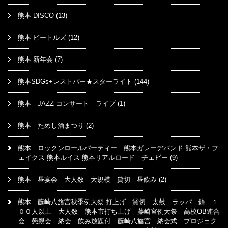
熊本 DISCO
(13)
熊本 ビートルズ
(12)
熊本 新年会
(7)
熊本SDGs+レストバー★スターライト
(144)
熊本 JAZZ コンサート ライブ
(1)
熊本 ためし酒まつり
(2)
熊本 ロックンロールパーティー 熊本ガレーヂバンド 熊本ザ・フ
ェイクス 熊本ルイス 熊本リアルロード チェビー
(9)
熊本 昼宴会 大人数 大規模 貸切 昼飲み
(2)
熊本 藤崎八旛宮秋季例大祭 打上げ 貸切 太鼓 ラッパ 鐘 １
００人以上 大人数 熊本市打ち上げ 藤崎宮例大祭 高校OB連合
会 懇親会 納会 飲み放題付 藤崎八旛宮 納会式 プロジェク