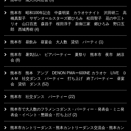
熊本市 昭和100年記念 中森明菜 カラオケナイト 沢田研二 高
橋真梨子 サザンオールスターズ郷ひろみ 松田聖子 花の中三ト
リオ 山口百恵 森昌子 桜田淳子 新御三家 郷ひろみ 野口五
郎 西城秀樹
(4)
熊本市 昼飲み 昼宴会 大人数 貸切 パーティ
(1)
熊本市 暑気払い ビアパーティー 夏祭り 熊本市 夜市 納涼
会
(8)
熊本市 熊本 アンプ DENON PMAー600NE カラオケ LIVE Ｄ
ＡＭ 社交ダンス パーティー 打ち上げ 終了パーティー 昼宴
会 貸切 ダンス
(52)
熊本市 社交ダンス パーティー
(22)
熊本市で大人数のフラメンコダンス・パーティー・発表会・ミニ発
表会・イベント・懇親会・打ち上げ
(2)
熊本市カントリーダンス・熊本カントリーダンス交流会・熊本カン