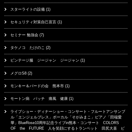
スターライトの設備
(1)
セキュリティ対策自己宣言
(1)
セミナー 勉強会
(7)
タケノコ たけのこ
(2)
ビンテージ服 ジージャン ジージャン
(1)
メグロS8
(2)
モンキー＆バードの会 熊本市
(1)
モートン病 パッチ 痛風 健康
(1)
ライブショー・ディナーショー・コンサート・フルートアンサンブ
ル「エンジェルブレス」ボーカル「そがみまこ」ピアノ「田端愛
華」BlueRose10周年記念ライブin熊本・コンサート COLORS
OF the FUTURE 人を笑顔にするトランペット 田尻大喜 ピ