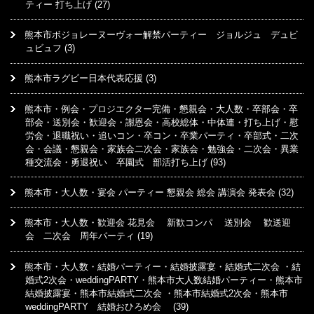
ティー 打ち上げ
(27)
熊本市ボジョレーヌーヴォー解禁パーティー ジョルジュ デュビ
ュビュフ
(3)
熊本市ラグビー日本代表応援
(3)
熊本市・例会・プロジエクター完備・懇親会・大人数・卒部会・卒
部会・送別会・歓迎会・謝恩会・高校総体・中体連・打ち上げ・慰
労会・退職祝い・追いコン・卒コン・卒業パーティ・卒部式・二次
会・会議・懇親会・家族会二次会・家族会・勉強会・二次会・異業
種交流会・勇退祝い 卒園式 部活打ち上げ
(93)
熊本市・大人数・宴会 パーティー 懇親会 総会 講演会 発表会
(32)
熊本市・大人数・歓迎会 花見会 新歓コンパ 送別会 歓送迎
会 二次会 周年パーティ
(19)
熊本市・大人数・結婚パーティー・結婚披露宴・結婚式二次会 ・結
婚式2次会・weddingPARTY・熊本市大人数結婚パーティー・熊本市
結婚披露宴・熊本市結婚式二次会 ・熊本市結婚式2次会・熊本市
weddingPARTY 結婚おひろめ会
(39)