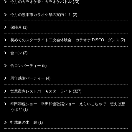
今月のカラオケ祭・カラオケバトル
(73)
今月の熊本市カラオケ祭の案内！！
(2)
保険月
(1)
初めてのスターライト二次会体験会 カラオケ DISCO ダンス
(2)
合コン
(2)
合コンパーティー
(5)
周年感謝パーティー
(4)
営業案内レストバー★スターライト
(327)
幸田和也ショー 幸田和也歌謡ショー えらいこちゃで 想えば想
うほど
(1)
打越庭の木 庭
(1)