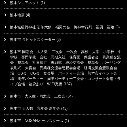
熊本シニアネット
(1)
熊本地震
(4)
熊本城稲荷神社 初午大祭 福男の会 御神幸行列 福男 福娘
(3)
熊本市 ラビットスクーター
(3)
熊本市 同窓会 大人数 二次会 一次会 高校 大学 小学校 中
学校 専門学校 会社 同期入社 保育園 保護者会 異業種交流
会 懇親会 社員旅行 表彰式 経済交流会 懇親会 ボーリング
表彰式 大宴会 異業種交流会懇親会会場 経済交流会懇親会会
場 OB会 OG会 宴会場 パーティー会場 熊本市イベント会
場 周年パーティー 周年パーティー二次会・コンサート会場・ラ
イブ会場・箱貸あり WIFI完備
(187)
熊本市・大人数・同窓会 二次会
(34)
熊本市 大人数 忘年会 新年会
(43)
熊本市 NOSANオールスターズ
(1)