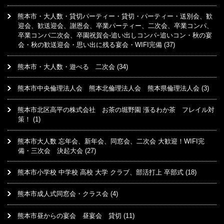
熊本市・大人数・貸切パーティー・貸切・パーティー・送別会、歓
迎会、歓送迎会、謝恩会、卒業パーティー、二次会、卒業コンパ、
卒業コンパ二次会、卒園祝賀会-追い出しコンパｰ追いコン・秋の宴
会・秋の歓送迎会・思い出に残る宴会・WIFI完備
(37)
熊本市・大人数・遊べる 二次会
(34)
熊本市中央倫理法人会 熊本北倫理法人会 熊本県倫理法人会
(3)
熊本市北区高平の株式会社 お茶の堀野園 漲るわか茶 フレイル対
策！
(1)
熊本市大人数 忘年会、新年会、同窓会、二次会 大歓迎！WIFI完
備・三次会 決起大会
(27)
熊本市小学校 中学校 高校 大学 クラブ、部活打上 卒部式
(18)
熊本市成人式同窓会・クラス会
(4)
熊本市昼からの宴会 昼宴会 貸切
(11)