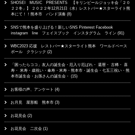
SHOSEI MUSIC PRESENTS 【キリンビールジョッキ会「２０
２２冬」】 ２０２２年12月21日（水）レストバー★スターライト熊
本にて！！熊本市 バンド演奏
(8)
SNSで熊本を盛り上げる！新しいSNS Pinterest Facebook
instagram line フェイスブック インスタグラム ライン
(91)
WBC2023 応援 レストバー★スターライト熊本 ワールドベース
ボール クラシック
(2)
「困ったらココ」友人の誕生会・厄入り厄ばれ・ 還暦・ 古稀・ 喜
寿・ 米寿・歳祝い・傘寿・米寿・熊本市・誕生会・七五三祝い・熊
本市誕生会・お孫さんの誕生会・
(15)
お客様の声、アンケート
(4)
お月見 屋形船 熊本市
(3)
お花見会
(2)
お花見会 二次会
(1)