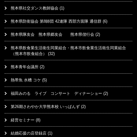
熊本県社交ダンス教師協会
(1)
熊本県防衛協会 第8師団 42連隊 西部方面隊 通信群
(6)
熊本県隊友会 熊本県郷友会 熊本県偕行会
(2)
熊本県飲食業生活衛生同業組合・熊本市飲食業生活衛生同業組合
（熊本市飲食組合）
(32)
熊本青年会議所
(2)
熱帯魚 水槽 コケ
(5)
福田みのる ライブ コンサート ディナーショー
(2)
第26期さわやか大学熊本校 いっぱんず
(2)
経営セミナー
(8)
結婚応援の店登録店
(1)