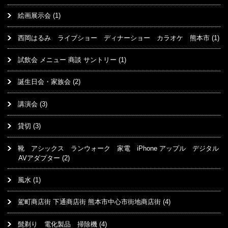
絵画展示会
(1)
西岡はるみ ライブショー ディナーショー カラオケ 熊本市
(1)
試飲会 メニュー 商談 サントリー
(1)
誕生日会・家族会
(2)
講演会
(3)
貸切
(3)
靴 アシックス ランウォーク 家電 iPhone アップル デジタル
AVアダプター
(2)
風水
(1)
駕町商店街 下通商店街 熊本市中心市街地商店街
(4)
髭剃り 電化製品 掃除機
(4)