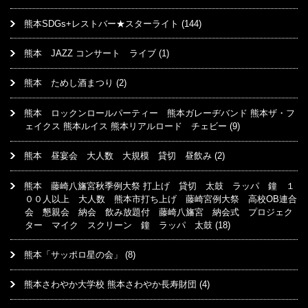
熊本SDGs+レストバー★スターライト
(144)
熊本 JAZZ コンサート ライブ
(1)
熊本 ためし酒まつり
(2)
熊本 ロックンロールパーティー 熊本ガレーヂバンド 熊本ザ・フ
ェイクス 熊本ルイス 熊本リアルロード チェビー
(9)
熊本 昼宴会 大人数 大規模 貸切 昼飲み
(2)
熊本 藤崎八旛宮秋季例大祭 打上げ 貸切 太鼓 ラッパ 鐘 １
００人以上 大人数 熊本市打ち上げ 藤崎宮例大祭 高校OB連合
会 懇親会 納会 飲み放題付 藤崎八旛宮 納会式 プロジェク
ター マイク スクリーン 鐘 ラッパ 太鼓
(18)
熊本「サッポロ星の会」
(8)
熊本さわやか大学校 熊本さわやか長寿財団
(4)