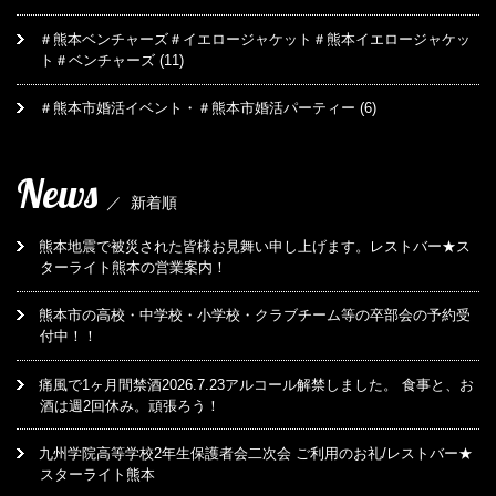
＃熊本ベンチャーズ＃イエロージャケット＃熊本イエロージャケッ
ト＃ベンチャーズ
(11)
＃熊本市婚活イベント・＃熊本市婚活パーティー
(6)
News
／
新着順
熊本地震で被災された皆様お見舞い申し上げます。レストバー★ス
ターライト熊本の営業案内！
熊本市の高校・中学校・小学校・クラブチーム等の卒部会の予約受
付中！！
痛風で1ヶ月間禁酒2026.7.23アルコール解禁しました。 食事と、お
酒は週2回休み。頑張ろう！
九州学院高等学校2年生保護者会二次会 ご利用のお礼/レストバー★
スターライト熊本