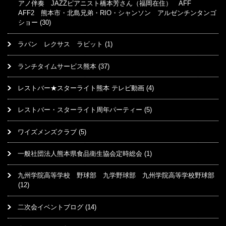
アノ伴奏 JAZZピアニスト橋本芳さん（福岡在住） AFF
AFF2 熊本市・北島兄弟・RIO・シャンソン アルゼンチンタンゴ
ショー
(30)
ラパン レクサス ラビット
(1)
ランチタイムサービス熊本
(37)
レストバー★スターライト熊本 テレビ動画
(4)
レストバー・スターライト周年パーティー
(5)
ワイズメンズクラブ
(5)
一般社団法人熊本県食品衛生協会定時総会
(1)
九州学院高等学校 野球部 九学野球部 九州学院高等学校野球部
(12)
二次会イベントブログ
(14)