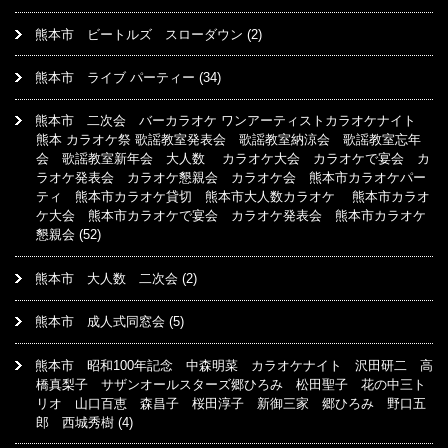
熊本市 ビートルズ スローダウン
(2)
熊本市 ライブ パーティー
(34)
熊本市 二次会 バーカラオケ ワンアーティストカラオケナイト
熊本 カラオケ祭 歌謡教室発表会 歌謡教室納涼会 歌謡教室忘年
会 歌謡教室新年会 大人数 カラオケ大会 カラオケで宴会 カ
ラオケ発表会 カラオケ懇親会 カラオケ会 熊本市カラオケパー
ティ 熊本市カラオケ貸切 熊本市大人数カラオケ 熊本市カラオ
ケ大会 熊本市カラオケで宴会 カラオケ発表会 熊本市カラオケ
懇親会
(52)
熊本市 大人数 二次会
(2)
熊本市 成人式同窓会
(5)
熊本市 昭和100年記念 中森明菜 カラオケナイト 沢田研二 高
橋真梨子 サザンオールスターズ郷ひろみ 松田聖子 花の中三ト
リオ 山口百恵 森昌子 桜田淳子 新御三家 郷ひろみ 野口五
郎 西城秀樹
(4)