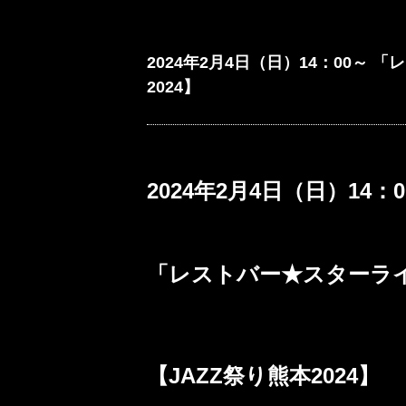
2024年2月4日（日）14：00～ 
2024】
2024
年
2
月
4
日（
日
）
14
：
0
「レストバー★スターラ
【
JAZZ
祭り熊本
2024
】