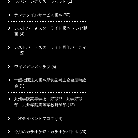
ラパン レクサス ラビット
(1)
ランチタイムサービス熊本
(37)
レストバー★スターライト熊本 テレビ動
画
(4)
レストバー・スターライト周年パーティ
ー
(5)
ワイズメンズクラブ
(5)
一般社団法人熊本県食品衛生協会定時総
会
(1)
九州学院高等学校 野球部 九学野球
部 九州学院高等学校野球部
(12)
二次会イベントブログ
(14)
今月のカラオケ祭・カラオケバトル
(73)