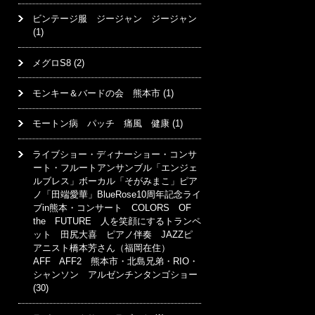
ビンテージ服 ジージャン ジージャン
(1)
メグロS8
(2)
モンキー＆バードの会 熊本市
(1)
モートン病 パッチ 痛風 健康
(1)
ライブショー・ディナーショー・コンサ
ート・フルートアンサンブル「エンジェ
ルブレス」ボーカル「そがみまこ」ピア
ノ「田端愛華」BlueRose10周年記念ライ
ブin熊本・コンサート COLORS OF
the FUTURE 人を笑顔にするトランペ
ット 田尻大喜 ピアノ伴奏 JAZZピ
アニスト橋本芳さん（福岡在住）
AFF AFF2 熊本市・北島兄弟・RIO・
シャンソン アルゼンチンタンゴショー
(30)