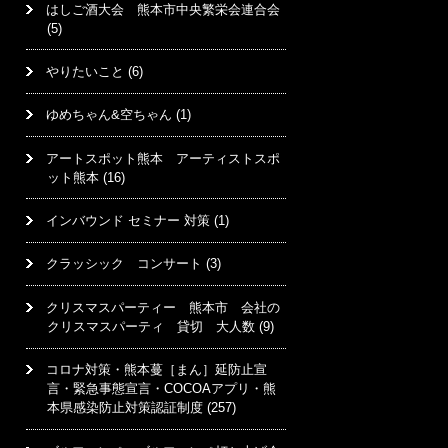
はしご酒大会 熊本市中央繁栄会連合会
(5)
やりたいこと
(6)
ゆめちゃん&空ちゃん
(1)
アートスポット熊本 アーティストスポ
ット熊本
(16)
インバウンド セミナー 対策
(1)
クラッシック コンサート
(3)
クリスマスパーティー 熊本市 会社の
クリスマスパーティ 貸切 大人数
(9)
コロナ対策・熊本蔓［まん］延防止宣
言・緊急事態宣言・COCOAアプリ・熊
本県感染防止対策認証制度
(257)