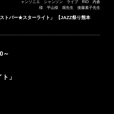
ャンソニエ シャンソン ライブ RIO 内倉
様 平山様 堀先生 後藤素子先生
「レストバー★スターライト」 【JAZZ祭り熊本
0
～
イト」