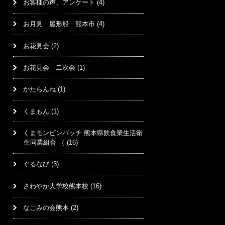
お客様の声、アンケート
(4)
お月見 屋形船 熊本市
(4)
お花見会
(2)
お花見会 二次会
(1)
かたらんね
(1)
くまもん
(1)
くまモンピンバッチ 熊本県飲食業生活衛
生同業組合 （
(16)
ぐるなび
(3)
さわやか大学校熊本校
(16)
なごみの会熊本
(2)