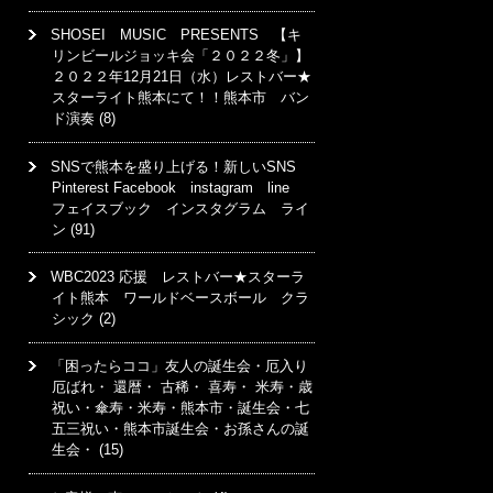
SHOSEI MUSIC PRESENTS 【キ
リンビールジョッキ会「２０２２冬」】
２０２２年12月21日（水）レストバー★
スターライト熊本にて！！熊本市 バン
ド演奏
(8)
SNSで熊本を盛り上げる！新しいSNS
Pinterest Facebook instagram line
フェイスブック インスタグラム ライ
ン
(91)
WBC2023 応援 レストバー★スターラ
イト熊本 ワールドベースボール クラ
シック
(2)
「困ったらココ」友人の誕生会・厄入り
厄ばれ・ 還暦・ 古稀・ 喜寿・ 米寿・歳
祝い・傘寿・米寿・熊本市・誕生会・七
五三祝い・熊本市誕生会・お孫さんの誕
生会・
(15)