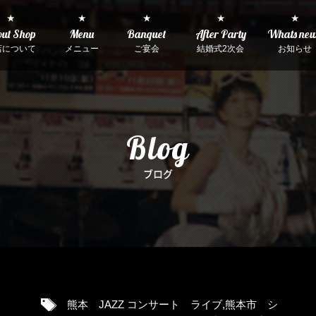
★
★
★
★
★
ut Shop
Menu
Banquet
After Party
Whats ne
店について
メニュー
ご宴会
結婚式2次会
お知らせ
Blog
ブログ
熊本 JAZZ コンサート ライブ
,
熊本市 シ