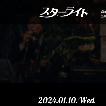
Abo
当
2024.01.10.Wed