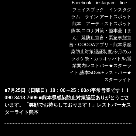
Facebook instagram line
フェイスブック インスタグ
ラム ライン
,
アートスポット
熊本 アーティストスポット
熊本
,
コロナ対策・熊本蔓［ま
ん］延防止宣言・緊急事態宣
言・COCOAアプリ・熊本県感
染防止対策認証制度
,
今月のカ
ラオケ祭・カラオケバトル
,
営
業案内レストバー★スターラ
イト
,
熊本SDGs+レストバー★
スターライト
■7月25日（日曜日）18：00～25：00の平常営業です！！
090-3413-7609 ■熊本県感染防止対策認証ありがとうごさ
います。「笑顔でお待ちしております！」レストバー★ス
ターライト熊本