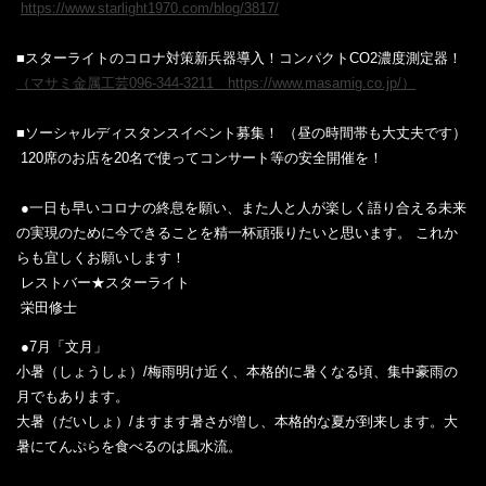
‎ ‎‎
https://www.starlight1970.com/blog/3817/
■スターライトのコロナ対策新兵器導入！コンパクトCO2濃度測定器！
（マサミ金属工芸096-344-3211 https://www.masamig.co.jp/）
■ソーシャルディスタンスイベント募集！ （昼の時間帯も大丈夫です）‎
‎ 120席のお店を20名で使ってコンサート等の安全開催を！ ‎
‎ ‎
‎ ●一日も早いコロナの終息を願い、また人と人が楽しく語り合える未来
の実現のために今できることを精一杯頑張りたいと思います。 これか
らも宜しくお願いします！ ‎
‎ レストバー★スターライト ‎
‎ 栄田修士‎
‎ ‎●7月「文月」
小暑（しょうしょ）/梅雨明け近く、本格的に暑くなる頃、集中豪雨の
月でもあります。
大暑（だいしょ）/ますます暑さが増し、本格的な夏が到来します。大
暑にてんぷらを食べるのは風水流。