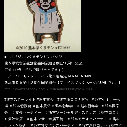
■「オリジナルくまモンピンバッジ」
熊本県飲食業生活衛生同業組合創立50周年記念。
定価550円［当店で取り扱ってます］
レストバー★スターライト熊本連絡先090-3413-7609
熊本市飲食業生活衛生同業組合【フェイスブックページのURLです。】
http://www.facebook.com/kumamotosi.innsyokukumiai
#熊本スターライト
‎
#熊本宴会
‎
#熊本市コロナ対策
‎ ‎
＃熊本セミナー会
場
‎
＃熊本懇親会
‎‎
＃熊本貸切
＃熊本忘年会
‎
＃熊本新年会
‎ ‎
＃熊本同窓
会
‎
＃宴会パーティー
‎
＃熊本ソーシャルディスタンス
＃熊本コロナ
対策飲食店
＃熊本マサミ金属工芸
＃熊本カラオケパーティ
＃熊本
カラオケ好き
＃熊本社交ダンスパーティ
＃熊本新歓コンパ
＃熊本ク