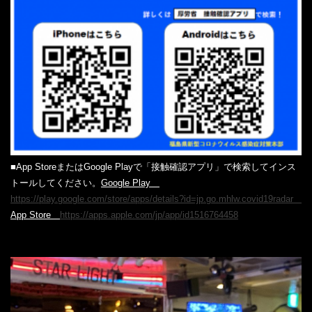
■App StoreまたはGoogle Playで「接触確認アプリ」で検索してインス
トールしてください。
Google Play
https://play.google.com/store/apps/details?id=jp.go.mhlw.covid19radar
App Store
https://apps.apple.com/jp/app/id1516764458