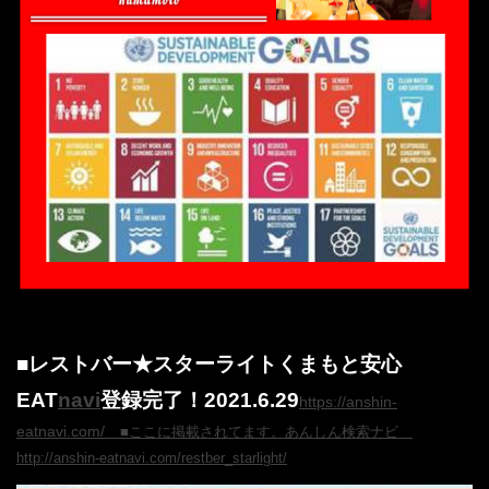
■レストバー★スターライトくまもと安心
EAT
navi
登録完了！2021.6.29
https://anshin-
eatnavi.com/
■ここに掲載されてます。
あんしん検索ナビ
http://anshin-eatnavi.com/restber_starlight/