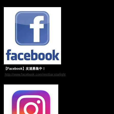
【Facebook】友達募集中！‎
‎ ‎‎
http://www.facebook.com/restbar.starlight
‎‎ ‎