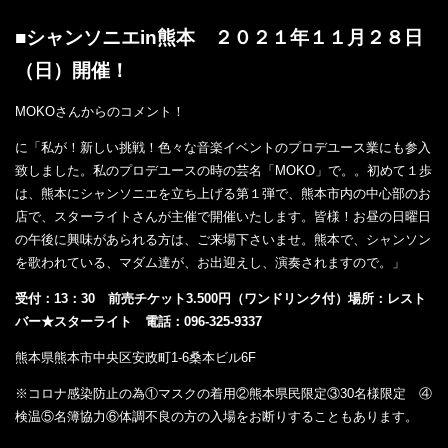
■シャンソニエin熊本 ２０２１年１１月２８日
（日）開催！
MOKOさんからのコメント！
に「私が！新しい挑戦！色々な音楽イベントのプロデユース業にも参入
致しました。私のプロデユースの時の芸名「MOKO」で。。初めて１歩
は、熊本にシャンソニエを立ち上げる第１弾で、熊本市内の中心部のお
店で、スターライトさんが主催で開催いたします。皆様！お昼の日曜日
の午後に興味があられる方は、ご来場下さいませ。熊本で、シャンソン
を歌われている、マダム達が、お出迎えし、演奏されますので。」
受付：
13
：
30
前売チケット
3.500
円（ワンドリンク付）場所：レスト
バー★スターライト 電話：
096-325-9337
熊本県熊本市中央区安政町1-6桑本ビル6F
※コロナ感染防止の為①マスクの着用②熊本県民限定③30名様限定 ④
検温⑤名簿協力⑥体調不良の方の入場をお断りすることもあります。