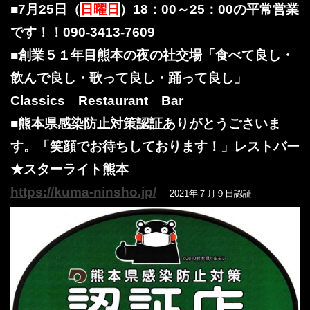
■7月25
日（
日曜日
）18：00～25：00の平常営業
です！！
090-3413-7609
■創業５１年目熊本の夜の社交場「食べて良し・
飲んで良し・歌って良し・踊って良し」
Classics Restaurant Bar
■熊本県感染防止対策認証ありがとうごさいま
す。「笑顔でお待ちしております！」レストバー
★スターライト熊本
https://kuma-ninsho.jp/
2021年７月９日認証