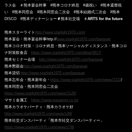
ラス会
＃熊本宴会幹事
#熊本コロナ終息
#歳祝い
#熊本還暦祝
い
#熊本同窓会
#熊本同窓会二次会
#熊本結婚式二次会
#熊本
DISCO
#熊本ディナーショー
＃
熊本社交場
＃
ARTS for the future
熊本スターライト
‎http://www.starlight1970.com/
熊本宴会・熊本宴会幹事
‎http://
www.starlight1970.com/banquet
熊本コロナ対策・コロナ終息・熊本ソーシャルディスタンス・熊本コロ
ナ対策飲食店
https://www.starlight1970.com/blog/3817/
熊本セミナー会場
http://www.starlight1970.com/banquet
熊本懇親会
http://www.starlight1970.com/banquet
熊本貸切
‎
http://www.starlight1970.com/banquet‎
熊本忘年会
‎・
熊本新年会・
https://www.starlight1970.com/news/2222
/
熊本同窓会・熊本同窓会二次会
https://www.starlight1970.com/news/2126/
マサミ金属工
https://www.masamig.co.jp/
熊本
カラオケパーティ・熊本カラオケ好
http://www.starlight1970.com/news/149/
熊本社交ダンスパーティ「熊本市社交ダンスパーティー」
https://www.starlight1970.com/news/178/