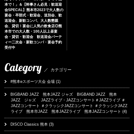
本で！」＆【幹事さん必見：歓送迎
会SPECAL】熊本市2023で大人数の
宴会・卒部式・歓迎会、送別会、歓
送迎会、新歓コンパ、大人数懇親
会、貸切！宴会に人気の飲食店◎熊
本市での大人数・100人以上昼宴
会・貸切・歓迎会 歓送迎会パーテ
ィー二次会・新歓コンパ・宴会予約
受付中
Category
／
カテゴリー
#熊本eスポーツ大会 会場
(1)
BIGBAND JAZZ 熊本JAZZ ジャズ BIGBAND JAZZ 熊本
JAZZ ジャズ JAZZライブ・JAZZコンサート＃JAZZライブ ＃
JAZZコンサート ＃クラッシクJAZZコンサート ＃クラッシクJAZZ
ライブ 熊本市JAZZ 熊本JAZZライブ 熊本JAZZコンサート
(4)
DISCO Classics 熊本
(3)