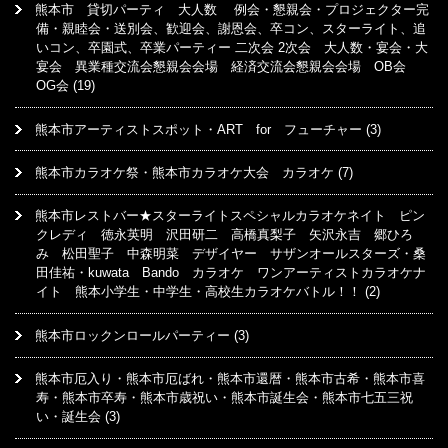
熊本市 貸切パーティ 大人数 例会・懇親会・プロジェクター完
備・親睦会・送別会、歓迎会、謝恩会、卒コン、スターライト、追
いコン、卒園式、卒業パーティー 二次会 2次会 大人数・宴会・大
宴会 異業種交流会懇親会会場 経済交流会懇親会会場 OB会
OG会
(19)
熊本市アーティストスポット・ART for フューチャー
(3)
熊本市カラオケ祭・熊本市カラオケ大会 カラオケ
(7)
熊本市レストバー★スターライトスペシャルカラオケネイト ピン
クレディ 徳永英明 沢田研二 高橋真梨子 矢沢永吉 郷ひろ
み 松田聖子 中森明菜 デザイヤー サザンオールスターズ・桑
田佳祐・kuwata Bando カラオケ ワンアーティストカラオケナ
イト 熊本小学生・中学生・高校生カラオケバトル！！
(2)
熊本市ロックンロールパーティー
(3)
熊本市厄入り・熊本市厄ばれ・熊本市還暦・熊本市古希・熊本市喜
寿・熊本市卒寿・熊本市歳祝い・熊本市誕生会・熊本市七五三祝
い・誕生会
(3)