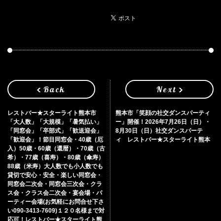
Back
Next
レストバー★スターライト熊本市
熊本市「笑顔の社交ダンスパーティ
「大人数」「大規模」「暑気払い」
ー」開催！2026年7月26日（日）・
「同窓会」「卒部式」「歓送迎会」
8月30日（日）社交ダンスパーテ
「歓迎会」！節目同窓会・40歳（厄
ィ レストバー★スターライト熊本
入）50歳・60歳（還暦）・70歳（古
希）・77歳（喜寿）・80歳（傘寿）
88歳（米寿）大人数でも小人数でも
貸切で安心・安全・楽しい同窓会・
同窓会二次会・同窓会三次会・クラ
ス会・クラス会二次会・宴会場・パ
ーティー会場(お気軽にお問合せ下さ
い090-3413-7609)１２０名様まで対
応可！レストバー★スターライト熊