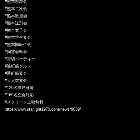
#熊本懇親会
#熊本二次会
#熊本歓迎会
#熊本送別会
#熊本女子会
#熊本学生宴会
#熊本同級生会
#同窓会幹事
#貸切パーティー
#通町筋グルメ
#通町筋宴会
#大人数宴会
#120名着席可能
#160名立食対応
#スクリーン上映無料
https://www.starlight1970.com/news/9839/