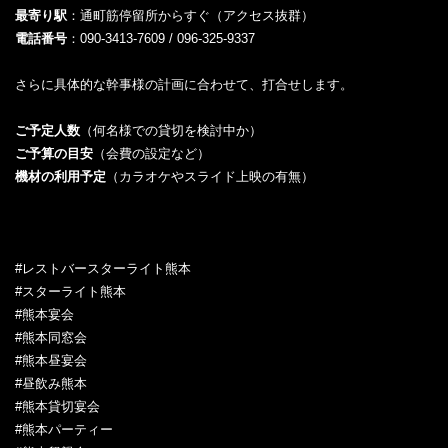
最寄り駅
：通町筋停留所からすぐ（アクセス抜群）
電話番号
：090-3413-7609 / 096-325-9337
さらに具体的な幹事様の計画に合わせて、打合せします。
ご予定人数
（何名様での貸切を検討中か）
ご予算の目安
（会費の設定など）
機材の利用予定
（カラオケやスライド上映の有無）
#レストバースターライト熊本
#スターライト熊本
#熊本宴会
#熊本同窓会
#熊本昼宴会
#昼飲み熊本
#熊本貸切宴会
#熊本パーティー