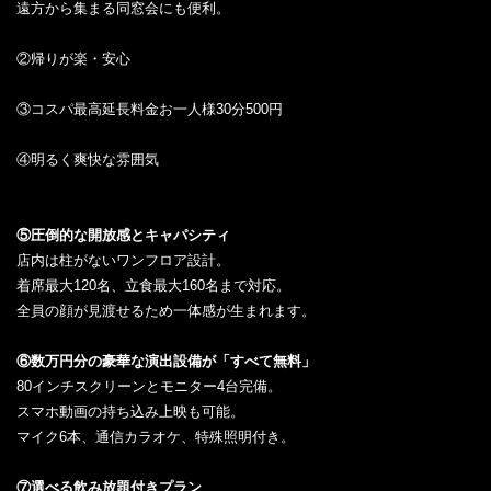
遠方から集まる同窓会にも便利。
②帰りが楽・安心
③コスパ最高延長料金お一人様30分500円
④明るく爽快な雰囲気
⑤圧倒的な開放感とキャパシティ
店内は柱がないワンフロア設計。
着席最大120名、立食最大160名まで対応。
全員の顔が見渡せるため一体感が生まれます。
⑥数万円分の豪華な演出設備が「すべて無料」
80インチスクリーンとモニター4台完備。
スマホ動画の持ち込み上映も可能。
マイク6本、通信カラオケ、特殊照明付き。
⑦選べる飲み放題付きプラン