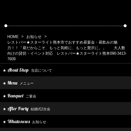
HOME
お知らせ
レストバー★スターライト熊本市でおすすめ昼宴会・昼飲みの魅
力！！「昼だからこそ、もっと気軽に、もっと贅沢に。」 大人数
向けの貸切・イベント対応 レストバー★スターライト熊本090-3413-
7609
About Shop
当店について
★
Menu
メニュー
★
Banquet
ご宴会
★
After Party
結婚式2次会
★
Whats news
お知らせ
★