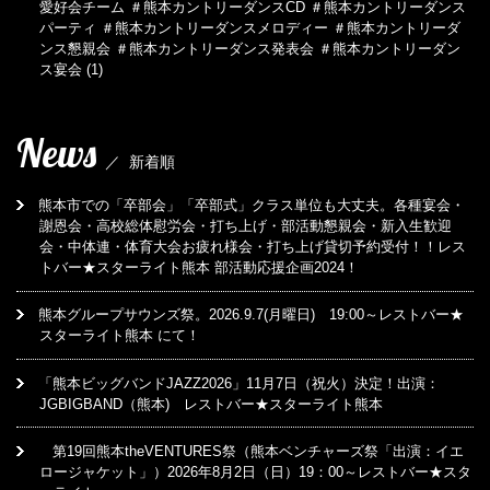
愛好会チーム ＃熊本カントリーダンスCD ＃熊本カントリーダンス
パーティ ＃熊本カントリーダンスメロディー ＃熊本カントリーダ
ンス懇親会 ＃熊本カントリーダンス発表会 ＃熊本カントリーダン
ス宴会
(1)
News
／
新着順
熊本市での「卒部会」「卒部式」クラス単位も大丈夫。各種宴会・
謝恩会・高校総体慰労会・打ち上げ・部活動懇親会・新入生歓迎
会・中体連・体育大会お疲れ様会・打ち上げ貸切予約受付！！レス
トバー★スターライト熊本 部活動応援企画2024！
熊本グループサウンズ祭。2026.9.7(月曜日) 19:00～レストバー★
スターライト熊本 にて！
「熊本ビッグバンドJAZZ2026」11月7日（祝火）決定！出演：
JGBIGBAND（熊本) レストバー★スターライト熊本
第19回熊本theVENTURES祭（熊本ベンチャーズ祭「出演：イエ
ロージャケット」）2026年8月2日（日）19：00～レストバー★スタ