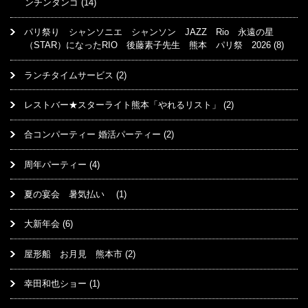
ンチンタンゴ
(14)
パリ祭り シャンソニエ シャンソン JAZZ Rio 永遠の星
（STAR）になったRIO 後藤素子先生 熊本 パリ祭 2026
(8)
ランチタイムサービス
(2)
レストバー★スターライト熊本「やれるリスト」
(2)
合コンパーティー 婚活パーティー
(2)
周年パーティー
(4)
夏の宴会 暑気払い
(1)
大新年会
(6)
屋形船 お月見 熊本市
(2)
幸田和也ショー
(1)