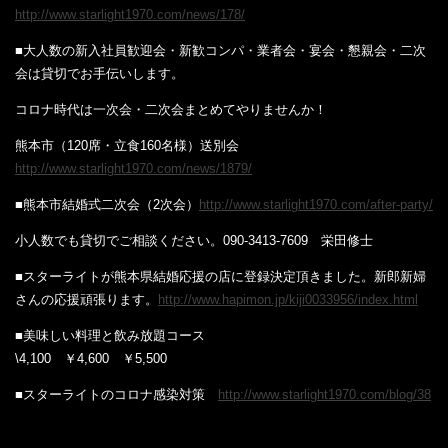
http://www.starlight1970.com/news/178/
■大人数の新入社員歓迎会・新歓コンパ・業者会・宴会・懇親会・二次
会は貸切でお手伝いします。
コロナ時代は一次会・二次会まとめてやりませんか！
熊本市（120席・立食160名様）送別会
http://www.starlight1970.com/news/1879/
■熊本市結婚式二次会（2次会）
http://www.starlight1970.com/after-party/
小人数でも貸切でご相談ください。090-3413-7609 栄田修士
■スターライトが熊本県結婚応援の店に登録決定頂きました。新郎新婦
さんの応援頑張ります。
http://www.hapimon.jp/kiji0033956/index.html
■美味しい料理と飲み放題コース
\4,100 ￥4,600 ￥5,500
■スターライトのコロナ感染対策
http://www.starlight1970.com/blog/38