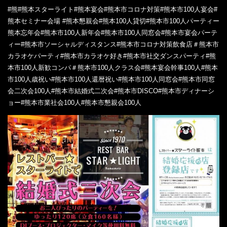
#熊#熊本スターライト‎#熊本宴会‎#熊本市コロナ対策‎#熊本市100人宴会#
熊本セミナー会場‎ #熊本懇親会‎‎#熊本100人貸切‎#熊本市100人パーティー
熊本忘年会‎#熊本市100人新年会‎#熊本市100人同窓会‎#熊本市宴会パーテ
ィー‎#熊本市ソーシャルディスタンス#熊本市コロナ対策飲食店＃熊本市
カラオケパーティ#熊本市カラオケ好き#熊本市社交ダンスパーティ#熊
本市100人新歓コンパ＃熊本市100人クラス会#熊本宴会幹事100人#熊本
市100人歳祝い#熊本市100人還暦祝い#熊本市100人同窓会#熊本市同窓
会二次会100人#熊本市結婚式二次会#熊本市DISCO#熊本市ディナーシ
ョー#熊本市業社会100人#熊本市懇親会100人