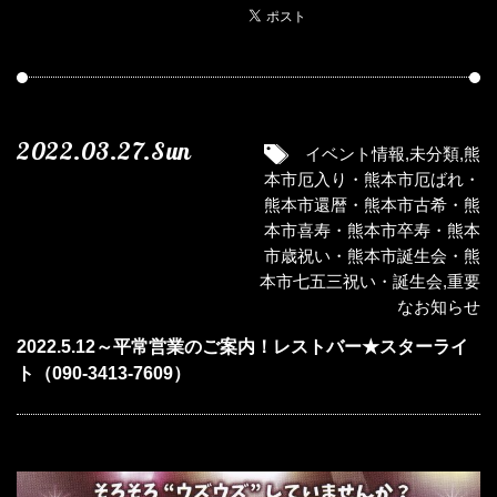
2022.03.27.Sun
イベント情報
,
未分類
,
熊
本市厄入り・熊本市厄ばれ・
熊本市還暦・熊本市古希・熊
本市喜寿・熊本市卒寿・熊本
市歳祝い・熊本市誕生会・熊
本市七五三祝い・誕生会
,
重要
なお知らせ
2022.5.12～平常営業のご案内！レストバー★スターライ
ト（090-3413-7609）