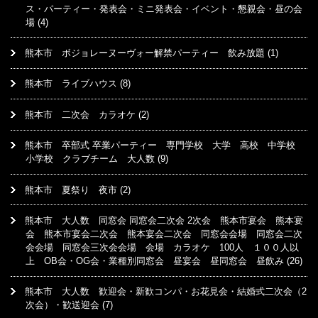
ス・パーティー・発表会・ミニ発表会・イベント・懇親会・昼の会
場
(4)
熊本市 ボジョレーヌーヴォー解禁パーティー 飲み放題
(1)
熊本市 ライブハウス
(8)
熊本市 二次会 カラオケ
(2)
熊本市 卒部式 卒業パーティー 専門学校 大学 高校 中学校
小学校 クラブチーム 大人数
(9)
熊本市 夏祭り 夜市
(2)
熊本市 大人数 同窓会 同窓会二次会 2次会 熊本市宴会 熊本宴
会 熊本市宴会二次会 熊本宴会二次会 同窓会会場 同窓会二次
会会場 同窓会三次会会場 会場 カラオケ 100人 １００人以
上 OB会・OG会・業種別同窓会 昼宴会 昼同窓会 昼飲み
(26)
熊本市 大人数 歓迎会・新歓コンパ・お花見会・結婚式二次会（2
次会）・歓送迎会
(7)