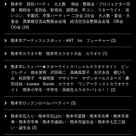
熊本市 貸切パーティ 大人数 例会・懇親会・プロジェクター完
備・親睦会・送別会、歓迎会、謝恩会、卒コン、スターライト、追
いコン、卒園式、卒業パーティー 二次会 2次会 大人数・宴会・大
宴会 異業種交流会懇親会会場 経済交流会懇親会会場 OB会
OG会
(19)
熊本市アーティストスポット・ART for フューチャー
(3)
熊本市カラオケ祭・熊本市カラオケ大会 カラオケ
(7)
熊本市レストバー★スターライトスペシャルカラオケネイト ピン
クレディ 徳永英明 沢田研二 高橋真梨子 矢沢永吉 郷ひろ
み 松田聖子 中森明菜 デザイヤー サザンオールスターズ・桑
田佳祐・kuwata Bando カラオケ ワンアーティストカラオケナ
イト 熊本小学生・中学生・高校生カラオケバトル！！
(2)
熊本市ロックンロールパーティー
(3)
熊本市厄入り・熊本市厄ばれ・熊本市還暦・熊本市古希・熊本市喜
寿・熊本市卒寿・熊本市歳祝い・熊本市誕生会・熊本市七五三祝
い・誕生会
(3)