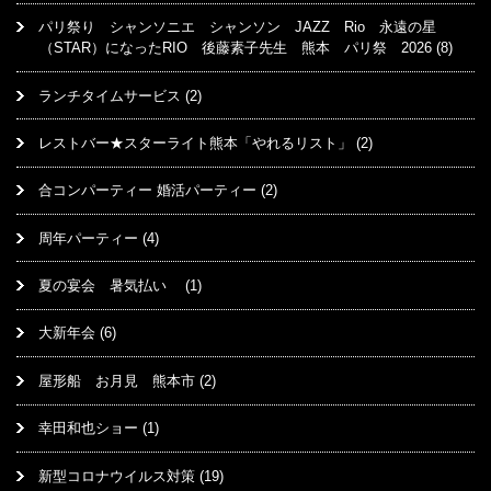
パリ祭り シャンソニエ シャンソン JAZZ Rio 永遠の星
（STAR）になったRIO 後藤素子先生 熊本 パリ祭 2026
(8)
ランチタイムサービス
(2)
レストバー★スターライト熊本「やれるリスト」
(2)
合コンパーティー 婚活パーティー
(2)
周年パーティー
(4)
夏の宴会 暑気払い
(1)
大新年会
(6)
屋形船 お月見 熊本市
(2)
幸田和也ショー
(1)
新型コロナウイルス対策
(19)