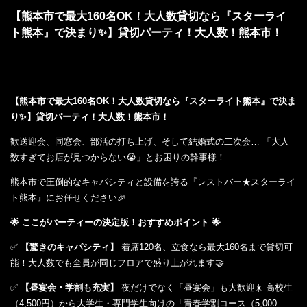
【熊本市で最大160名OK！大人数貸切なら『スターライ
ト熊本』で決まり✨】貸切パーティ！大人数！熊本市！
【熊本市で最大160名OK！大人数貸切なら『スターライト熊本』で決ま
り✨】貸切パーティ！大人数！熊本市！
歓送迎会、同窓会、部活の打ち上げ、そして結婚式の二次会… 「大人
数すぎてお店が見つからない😭」とお困りの幹事様！
熊本市で圧倒的なキャパシティと設備を誇る『レストバー★スターライ
ト熊本』にお任せください🎉
🌟 ここがパーティーの決定版！おすすめポイント 🌟
✅
【驚きのキャパシティ】
着席120名、立食なら最大160名まで貸切可
能！大人数でも全員が同じフロアで盛り上がれます🤝
✅
【昼宴会・学割も充実】
夜だけでなく「昼宴会」も大歓迎☀️ 高校生
（4,500円）から大学生・専門学生向けの「青春学割コース（5,000