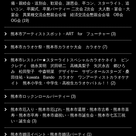
備・親睦会・送別会、歓迎会、謝恩会、卒コン、スターライト、追
いコン、卒園式、卒業パーティー 二次会 2次会 大人数・宴会・大
宴会 異業種交流会懇親会会場 経済交流会懇親会会場 OB会
OG会
(19)
熊本市アーティストスポット・ART for フューチャー
(3)
熊本市カラオケ祭・熊本市カラオケ大会 カラオケ
(7)
熊本市レストバー★スターライトスペシャルカラオケネイト ピン
クレディ 徳永英明 沢田研二 高橋真梨子 矢沢永吉 郷ひろ
み 松田聖子 中森明菜 デザイヤー サザンオールスターズ・桑
田佳祐・kuwata Bando カラオケ ワンアーティストカラオケナ
イト 熊本小学生・中学生・高校生カラオケバトル！！
(2)
熊本市ロックンロールパーティー
(3)
熊本市厄入り・熊本市厄ばれ・熊本市還暦・熊本市古希・熊本市喜
寿・熊本市卒寿・熊本市歳祝い・熊本市誕生会・熊本市七五三祝
い・誕生会
(3)
熊本市婚活イベント・熊本市婚活パーティ
(1)