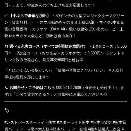
円）」まで、学生さんの打ち上げも全力応援します！
✅
【手ぶらで豪華な演出】
・80インチの大型プロジェクタースクリー
ン（貸出無料！） ・スマホ動画をそのまま上映OK🎬 ・マイク6本＆充
実の音響設備 ・カラオケ（DAM Air）歌い放題🎤 思い出のムービー上
映やカラオケ大会など、演出は自由自在！
🍴 選べる充実コース（すべて2時間飲み放題付）
・1次会コース：5,500
円〜 ・2次会コース（おつまみ＋カラオケ付）：3,500円〜 ※ソフトド
リンク飲み放題なら、延長30分500円と超お得！
「とにかく広い会場がいい」「映像や音響にこだわりたい」 そんな幹
事様の理想を形にします✨
📞
お問合せ・ご予約はこちら
090-3413-7609（昼宴会も受付中！） ま
ずは「〇名で貸切できる？」とお気軽にお電話ください🏃💨
🏷️
#レストバースターライト熊本 #スターライト熊本 #熊本市貸切 #熊本貸
切パーティー #熊本大人数 #熊本パーティー会場 #熊本結婚式二次会 #