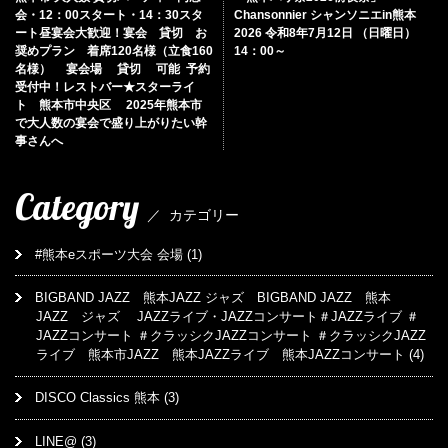
会・12：00スタート・14：30スタ
Chansonnier シャンソニエin熊本
ート昼宴会大歓迎！宴会 貸切 お
2026 令和8年7月12日 （日曜日）
奨めプラン 着席120名様（立食160
14：00～
名様） 宴会場 貸切 可能 予約
受付中！レストバー★スターライ
ト 熊本市中央区 2025年熊本市
で大人数の宴会で盛り上がりたい幹
事さんへ
Category
／
カテゴリー
#熊本eスポーツ大会 会場
(1)
BIGBAND JAZZ 熊本JAZZ ジャズ BIGBAND JAZZ 熊本
JAZZ ジャズ JAZZライブ・JAZZコンサート＃JAZZライブ ＃
JAZZコンサート ＃クラッシクJAZZコンサート ＃クラッシクJAZZ
ライブ 熊本市JAZZ 熊本JAZZライブ 熊本JAZZコンサート
(4)
DISCO Classics 熊本
(3)
LINE@
(3)