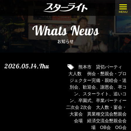
MENU
Whats News
お知らせ
2026.05.14.Thu
熊本市 貸切パーティ
大人数 例会・懇親会・プロ
ジェクター完備・親睦会・送
別会、歓迎会、謝恩会、卒コ
ン、スターライト、追いコ
ン、卒園式、卒業パーティー
二次会 2次会 大人数・宴会・
大宴会 異業種交流会懇親会
会場 経済交流会懇親会会
場 OB会 OG会