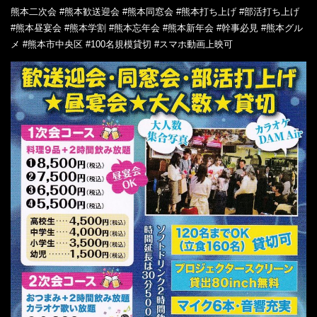
熊本二次会 #熊本歓送迎会 #熊本同窓会 #熊本打ち上げ #部活打ち上げ
#熊本昼宴会 #熊本学割 #熊本忘年会 #熊本新年会 #幹事必見 #熊本グル
メ #熊本市中央区 #100名規模貸切 #スマホ動画上映可