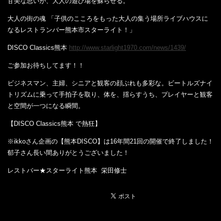
甘美な思いが、大人の遊び場を蘇らせる。
大人の街の魂 「子供のこころをもった大人の集う場所ライブハウスに
なるレストランバー熊本市スターライト！」
DISCO Classics熊本
http://www.starlight1970.com/news/1439/
ご参加お待ちしてます！！
ビジネスマン、主婦、シニアと観客の顔ぶれも多彩な。ビートルズナイ
トリズムに乗って手拍子を取り、体を、揺らすうち、プレイヤーと観客
と空間が一つになる瞬間。
【DISCO Classics熊本 で熱狂】
※ikkoさん企画の【熊本DISCO】は16年間21回の開催で終了しました！
郁子さん長い間ありがとうございました！
レストバー★スターライト熊本 栄田修士