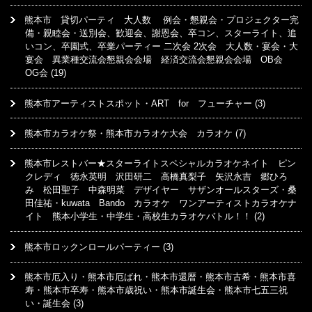
熊本市 貸切パーティ 大人数 例会・懇親会・プロジェクター完
備・親睦会・送別会、歓迎会、謝恩会、卒コン、スターライト、追
いコン、卒園式、卒業パーティー 二次会 2次会 大人数・宴会・大
宴会 異業種交流会懇親会会場 経済交流会懇親会会場 OB会
OG会
(19)
熊本市アーティストスポット・ART for フューチャー
(3)
熊本市カラオケ祭・熊本市カラオケ大会 カラオケ
(7)
熊本市レストバー★スターライトスペシャルカラオケネイト ピン
クレディ 徳永英明 沢田研二 高橋真梨子 矢沢永吉 郷ひろ
み 松田聖子 中森明菜 デザイヤー サザンオールスターズ・桑
田佳祐・kuwata Bando カラオケ ワンアーティストカラオケナ
イト 熊本小学生・中学生・高校生カラオケバトル！！
(2)
熊本市ロックンロールパーティー
(3)
熊本市厄入り・熊本市厄ばれ・熊本市還暦・熊本市古希・熊本市喜
寿・熊本市卒寿・熊本市歳祝い・熊本市誕生会・熊本市七五三祝
い・誕生会
(3)