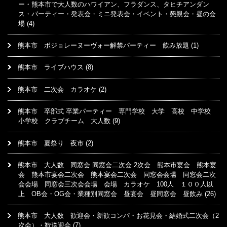
ー・熊本市で大人数のハワイアン、フラダンス、タヒチアンダン
ス・パーティー・発表会・ミニ発表会・イベント・懇親会・昼の会
場
(4)
熊本市 ボジョレーヌーヴォー解禁パーティー 飲み放題
(1)
熊本市 ライブハウス
(8)
熊本市 二次会 カラオケ
(2)
熊本市 卒部式 卒業パーティー 専門学校 大学 高校 中学校
小学校 クラブチーム 大人数
(9)
熊本市 夏祭り 夜市
(2)
熊本市 大人数 同窓会 同窓会二次会 2次会 熊本市宴会 熊本宴
会 熊本市宴会二次会 熊本宴会二次会 同窓会会場 同窓会二次
会会場 同窓会三次会会場 会場 カラオケ 100人 １００人以
上 OB会・OG会・業種別同窓会 昼宴会 昼同窓会 昼飲み
(26)
熊本市 大人数 歓迎会・新歓コンパ・お花見会・結婚式二次会（2
次会）・歓送迎会
(7)