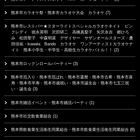
熊本市カラオケ祭・熊本市カラオケ大会 カラオケ
(7)
熊本市レストバー★スターライトスペシャルカラオケネイト ピン
クレディ 徳永英明 沢田研二 高橋真梨子 矢沢永吉 郷ひろ
み 松田聖子 中森明菜 デザイヤー サザンオールスターズ・桑
田佳祐・kuwata Bando カラオケ ワンアーティストカラオケナ
イト 熊本小学生・中学生・高校生カラオケバトル！！
(2)
熊本市ロックンロールパーティー
(3)
熊本市厄入り・熊本市厄ばれ・熊本市還暦・熊本市古希・熊本市喜
寿・熊本市卒寿・熊本市歳祝い・熊本市誕生会・熊本市七五三祝
い・誕生会
(3)
熊本市婚活イベント・熊本市婚活パーティ
(1)
熊本市社交飲食業組合
(1)
熊本県飲食業生活衛生同業組合・熊本市飲食業生活衛生同業組合
(8)