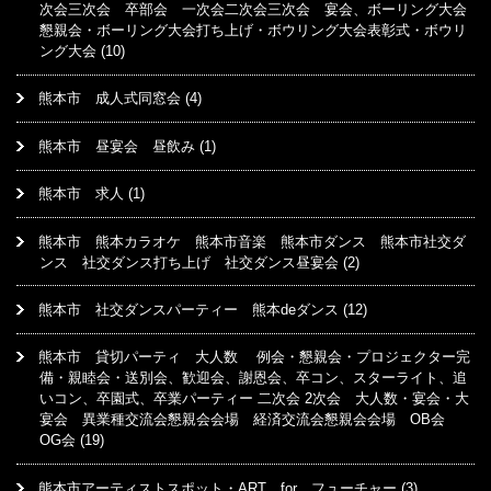
次会三次会 卒部会 一次会二次会三次会 宴会、ボーリング大会
懇親会・ボーリング大会打ち上げ・ボウリング大会表彰式・ボウリ
ング大会
(10)
熊本市 成人式同窓会
(4)
熊本市 昼宴会 昼飲み
(1)
熊本市 求人
(1)
熊本市 熊本カラオケ 熊本市音楽 熊本市ダンス 熊本市社交ダ
ンス 社交ダンス打ち上げ 社交ダンス昼宴会
(2)
熊本市 社交ダンスパーティー 熊本deダンス
(12)
熊本市 貸切パーティ 大人数 例会・懇親会・プロジェクター完
備・親睦会・送別会、歓迎会、謝恩会、卒コン、スターライト、追
いコン、卒園式、卒業パーティー 二次会 2次会 大人数・宴会・大
宴会 異業種交流会懇親会会場 経済交流会懇親会会場 OB会
OG会
(19)
熊本市アーティストスポット・ART for フューチャー
(3)