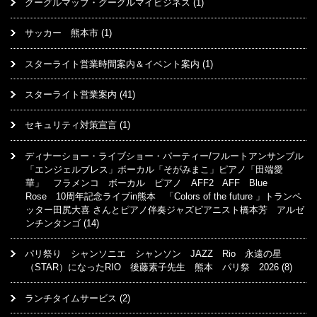
グーグルマップ・グーグルマイビジネス
(1)
サッカー 熊本市
(1)
スターライト営業時間案内＆イベント案内
(1)
スターライト営業案内
(41)
セキュリティ対策宣言
(1)
ディナーショー・ライブショー・パーティー/フルートアンサンブル
「エンジェルブレス」ボーカル「そがみまこ」ピアノ「田端愛
華」 フラメンコ ボーカル ピアノ AFF2 AFF Blue
Rose 10周年記念ライブin熊本 「Colors of the future 」トランペ
ッター田尻大喜 さんとピアノ伴奏ジャズピアニスト橋本芳 アルゼ
ンチンタンゴ
(14)
パリ祭り シャンソニエ シャンソン JAZZ Rio 永遠の星
（STAR）になったRIO 後藤素子先生 熊本 パリ祭 2026
(8)
ランチタイムサービス
(2)