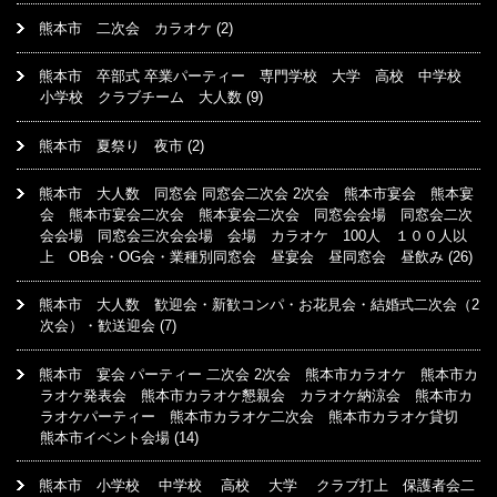
熊本市 二次会 カラオケ
(2)
熊本市 卒部式 卒業パーティー 専門学校 大学 高校 中学校
小学校 クラブチーム 大人数
(9)
熊本市 夏祭り 夜市
(2)
熊本市 大人数 同窓会 同窓会二次会 2次会 熊本市宴会 熊本宴
会 熊本市宴会二次会 熊本宴会二次会 同窓会会場 同窓会二次
会会場 同窓会三次会会場 会場 カラオケ 100人 １００人以
上 OB会・OG会・業種別同窓会 昼宴会 昼同窓会 昼飲み
(26)
熊本市 大人数 歓迎会・新歓コンパ・お花見会・結婚式二次会（2
次会）・歓送迎会
(7)
熊本市 宴会 パーティー 二次会 2次会 熊本市カラオケ 熊本市カ
ラオケ発表会 熊本市カラオケ懇親会 カラオケ納涼会 熊本市カ
ラオケパーティー 熊本市カラオケ二次会 熊本市カラオケ貸切
熊本市イベント会場
(14)
熊本市 小学校 中学校 高校 大学 クラブ打上 保護者会二