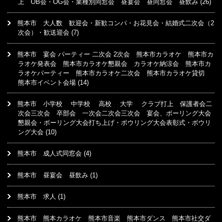
上 OB会・OG会・業種別同窓会 昼宴会 昼同窓会 昼飲み
(26)
熊本市 大人数 歓迎会・新歓コンパ・お花見会・結婚式二次会（2
次会）・歓送迎会
(7)
熊本市 宴会 パーティー 二次会 2次会 熊本市カラオケ 熊本市カ
ラオケ発表会 熊本市カラオケ懇親会 カラオケ納涼会 熊本市カ
ラオケパーティー 熊本市カラオケ二次会 熊本市カラオケ貸切
熊本市イベント会場
(14)
熊本市 小学校 中学校 高校 大学 クラブ打上 保護者会二
次会三次会 卒部会 一次会二次会三次会 宴会、ボーリング大会
懇親会・ボーリング大会打ち上げ・ボウリング大会表彰式・ボウリ
ング大会
(10)
熊本市 成人式同窓会
(4)
熊本市 昼宴会 昼飲み
(1)
熊本市 求人
(1)
熊本市 熊本カラオケ 熊本市音楽 熊本市ダンス 熊本市社交ダ