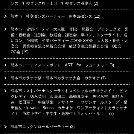
ンス 社交ダンス打ち上げ 社交ダンス昼宴会
(2)
熊本市 社交ダンスパーティー 熊本deダンス
(12)
熊本市 貸切パーティ 大人数 例会・懇親会・プロジェクター完
備・親睦会・送別会、歓迎会、謝恩会、卒コン、スターライト、追
いコン、卒園式、卒業パーティー 二次会 2次会 大人数・宴会・大
宴会 異業種交流会懇親会会場 経済交流会懇親会会場 OB会
OG会
(19)
熊本市アーティストスポット・ART for フューチャー
(3)
熊本市カラオケ祭・熊本市カラオケ大会 カラオケ
(7)
熊本市レストバー★スターライトスペシャルカラオケネイト ピン
クレディ 徳永英明 沢田研二 高橋真梨子 矢沢永吉 郷ひろ
み 松田聖子 中森明菜 デザイヤー サザンオールスターズ・桑
田佳祐・kuwata Bando カラオケ ワンアーティストカラオケナ
イト 熊本小学生・中学生・高校生カラオケバトル！！
(2)
熊本市ロックンロールパーティー
(3)