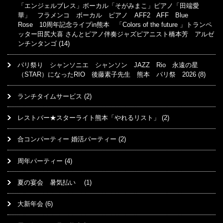
「エンジェルブレス」ボーカル「そがみまこ」ピアノ「田端愛
華」 フラメンコ ボーカル ピアノ AFF2 AFF Blue
Rose 10周年記念ライブin熊本 「Colors of the future 」トランペ
ッター田尻大喜 さんとピアノ伴奏ジャズピアニスト橋本芳 アルゼ
ンチンタンゴ
(14)
パリ祭り シャンソニエ シャンソン JAZZ Rio 永遠の星
（STAR）になったRIO 後藤素子先生 熊本 パリ祭 2026
(8)
ランチタイムサービス
(2)
レストバー★スターライト熊本「やれるリスト」
(2)
合コンパーティー 婚活パーティー
(2)
周年パーティー
(4)
夏の宴会 暑気払い
(1)
大新年会
(6)