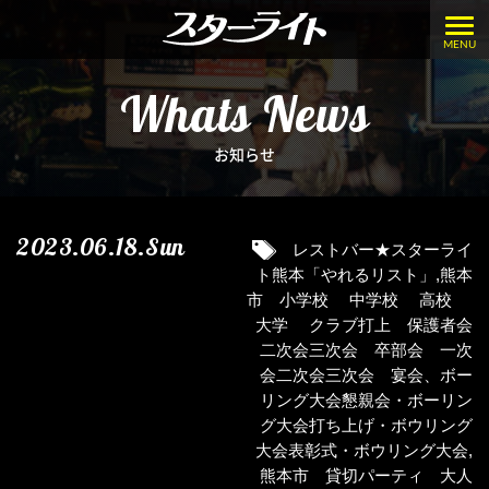
MENU
Whats News
お知らせ
2023.06.18.Sun
レストバー★スターライ
ト熊本「やれるリスト」
,
熊本
市 小学校 中学校 高校
大学 クラブ打上 保護者会
二次会三次会 卒部会 一次
会二次会三次会 宴会、ボー
リング大会懇親会・ボーリン
グ大会打ち上げ・ボウリング
大会表彰式・ボウリング大会
,
熊本市 貸切パーティ 大人