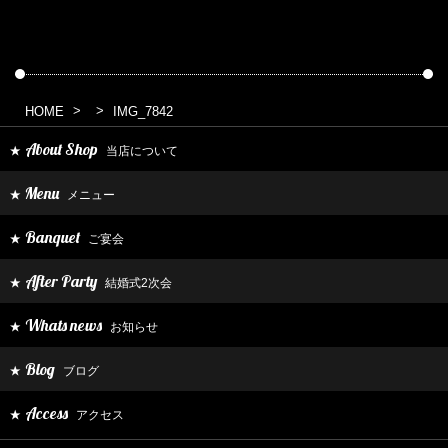
HOME
IMG_7842
About Shop
当店について
★
Menu
メニュー
★
Banquet
ご宴会
★
After Party
結婚式2次会
★
Whats news
お知らせ
★
Blog
ブログ
★
Access
アクセス
★