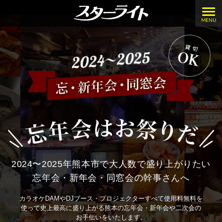
MENU
2024〜2025年
熊本市で大人数で盛り上がりたい
忘年会・新年会・同窓会の
幹事さんへ
カラオケDAMやDJブース・プロジェクター
すべて使用料無料を
使って史上最高に盛り上がる熊本の
忘年会・新年会や二次会の
お手伝いをいたします。