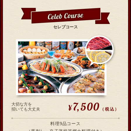
セレブコース
7,500
大切な方を
¥
（税込）
招いても大丈夫
料理9品コース